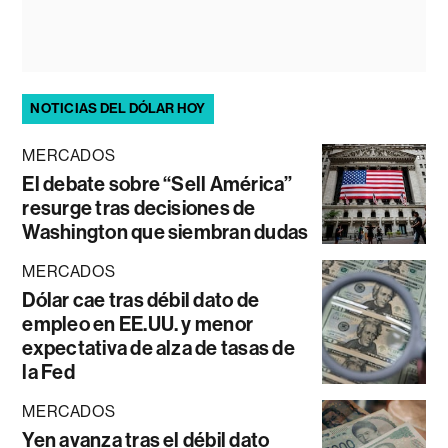
NOTICIAS DEL DÓLAR HOY
MERCADOS
El debate sobre “Sell América”
resurge tras decisiones de
Washington que siembran dudas
MERCADOS
Dólar cae tras débil dato de
empleo en EE.UU. y menor
expectativa de alza de tasas de
la Fed
MERCADOS
Yen avanza tras el débil dato