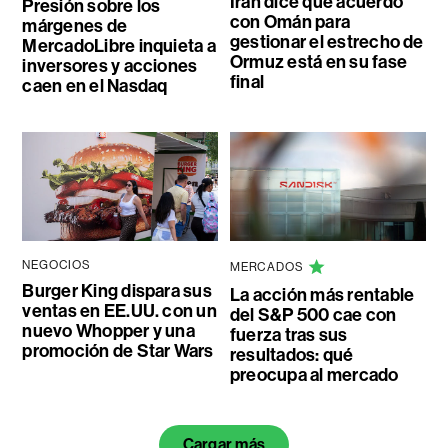
Irán dice que acuerdo
Presión sobre los
con Omán para
márgenes de
gestionar el estrecho de
MercadoLibre inquieta a
Ormuz está en su fase
inversores y acciones
final
caen en el Nasdaq
NEGOCIOS
MERCADOS
Burger King dispara sus
La acción más rentable
ventas en EE.UU. con un
del S&P 500 cae con
nuevo Whopper y una
fuerza tras sus
promoción de Star Wars
resultados: qué
preocupa al mercado
Cargar más