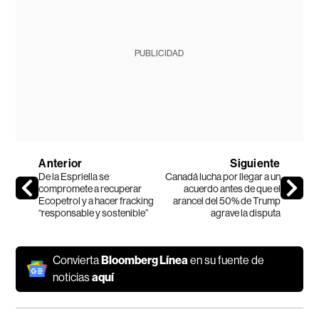
PUBLICIDAD
Anterior
Siguiente
De la Espriella se
Canadá lucha por llegar a un
compromete a recuperar
acuerdo antes de que el
Ecopetrol y a hacer fracking
arancel del 50% de Trump
“responsable y sostenible”
agrave la disputa
Convierta
Bloomberg Línea
en su fuente de
noticias
aquí