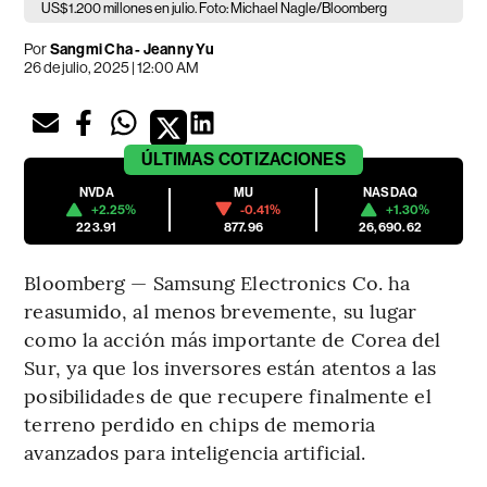
US$1.200 millones en julio. Foto: Michael Nagle/Bloomberg
Por
Sangmi Cha - Jeanny Yu
26 de julio, 2025 | 12:00 AM
ÚLTIMAS
COTIZACIONES
NVDA
MU
NASDAQ
+2.25%
-0.41%
+1.30%
223.91
877.96
26,690.62
Bloomberg — Samsung Electronics Co. ha
reasumido, al menos brevemente, su lugar
como la acción más importante de Corea del
Sur, ya que los inversores están atentos a las
posibilidades de que recupere finalmente el
terreno perdido en chips de memoria
avanzados para inteligencia artificial.