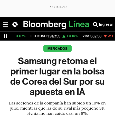
PUBLICIDAD
Ingresar
7%
ETH/USD
+0.16%
Visa
-2.15%
MercadoL
1,917.153
362.50
MERCADOS
Samsung retoma el
primer lugar en la bolsa
de Corea del Sur por su
apuesta en IA
Las acciones de la compañía han subido un 10% en
julio, mientras que las de su rival más pequeño SK
Hynix Inc han caído casi un 8%.