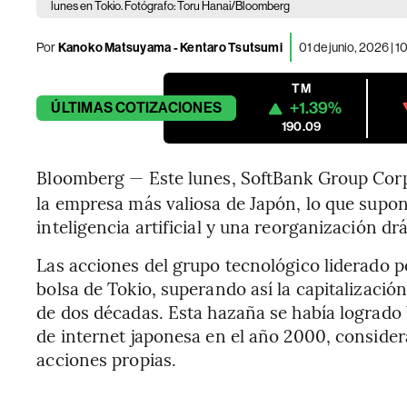
lunes en Tokio. Fotógrafo: Toru Hanai/Bloomberg
Por
Kanoko Matsuyama - Kentaro Tsutsumi
01 de junio, 2026 | 
TM
+1.39%
ÚLTIMAS
COTIZACIONES
190.09
Bloomberg — Este lunes, SoftBank Group Corp
la empresa más valiosa de Japón, lo que supon
inteligencia artificial y una reorganización drá
Las acciones del grupo tecnológico liderado 
bolsa de Tokio, superando así la capitalizació
de dos décadas. Esta hazaña se había logrado
de internet japonesa en el año 2000, conside
acciones propias.