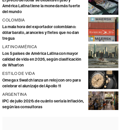
El precio del dólar se debilita en julio y
América Latina tiene la moneda más fuerte
del mundo
COLOMBIA
La mala hora del exportador colombiano:
dólar barato, aranceles y fletes que no dan
tregua
LATINOAMÉRICA
Los 5 países de América Latina con mayor
calidad de vida en 2026, según clasificación
de Wharton
ESTILO DE VIDA
Omega x Swatch lanza un reloj con oro para
celebrar el alunizaje del Apollo 11
ARGENTINA
IPC de julio 2026: de cuánto sería la inflación,
según las consultoras