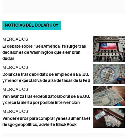
NOTICIAS DEL DÓLAR HOY
MERCADOS
El debate sobre “Sell América” resurge tras
decisiones de Washington que siembran
dudas
MERCADOS
Dólar cae tras débil dato de empleo en EE.UU.
y menor expectativa de alza de tasas de la Fed
MERCADOS
Yen avanza tras el débil dato laboral de EE.UU.
y crece la alerta por posible intervención
MERCADOS
Vender euros para comprar yenes aumenta el
riesgo geopolítico, advierte BlackRock