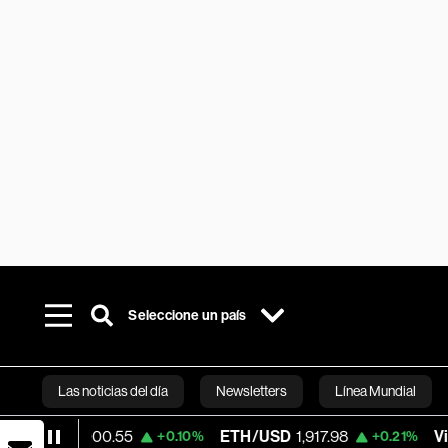
Seleccione un país
Las noticias del día
Newsletters
Línea Mundial
5,000.55
ETH/USD
1,917.98
Visa
362.50
+0.10%
+0.21%
Bloomberg 