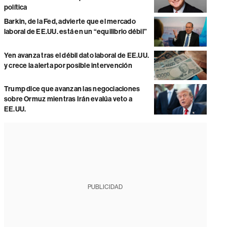
política
Barkin, de la Fed, advierte que el mercado
laboral de EE.UU. está en un “equilibrio débil”
Yen avanza tras el débil dato laboral de EE.UU.
y crece la alerta por posible intervención
Trump dice que avanzan las negociaciones
sobre Ormuz mientras Irán evalúa veto a
EE.UU.
PUBLICIDAD