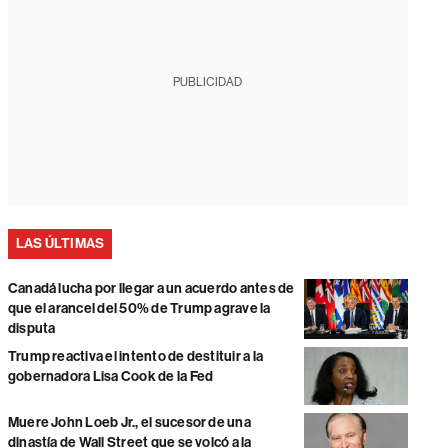
PUBLICIDAD
LAS ÚLTIMAS
Canadá lucha por llegar a un acuerdo antes de
que el arancel del 50% de Trump agrave la
disputa
Trump reactiva el intento de destituir a la
gobernadora Lisa Cook de la Fed
Muere John Loeb Jr., el sucesor de una
dinastía de Wall Street que se volcó a la