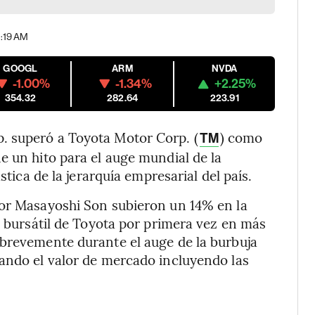
10:19 AM
GOOGL
ARM
NVDA
-1.00%
-1.34%
+2.25%
354.32
282.64
223.91
. superó a Toyota Motor Corp. (
) como
TM
e un hito para el auge mundial de la
stica de la jerarquía empresarial del país.
por Masayoshi Son subieron un 14% en la
n bursátil de Toyota por primera vez en más
 brevemente durante el auge de la burbuja
rando el valor de mercado incluyendo las