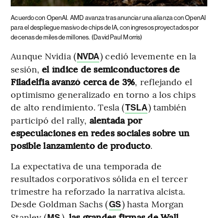
Acuerdo con OpenAI.
AMD avanza tras anunciar una alianza con OpenAI
para el despliegue masivo de chips de IA, con ingresos proyectados por
decenas de miles de millones.
(David Paul Morris)
Aunque Nvidia (
) cedió levemente en la
NVDA
sesión,
el índice de semiconductores de
Filadelfia avanzó cerca de 3%
, reflejando el
optimismo generalizado en torno a los chips
de alto rendimiento. Tesla (
) también
TSLA
participó del rally,
alentada por
especulaciones en redes sociales sobre un
posible lanzamiento de producto
.
La expectativa de una temporada de
resultados corporativos sólida en el tercer
trimestre ha reforzado la narrativa alcista.
Desde Goldman Sachs (
) hasta Morgan
GS
Stanley (
),
las grandes firmas de Wall
MS