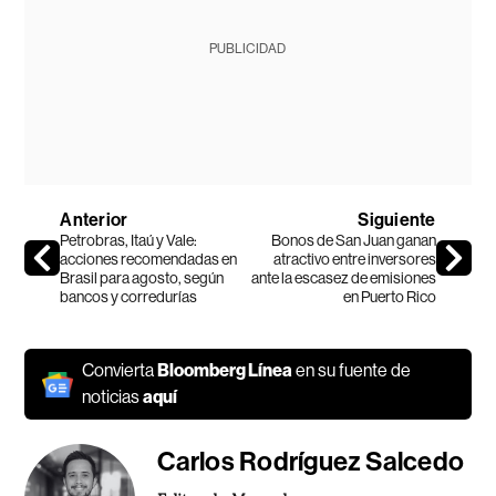
PUBLICIDAD
Anterior
Siguiente
Petrobras, Itaú y Vale:
Bonos de San Juan ganan
acciones recomendadas en
atractivo entre inversores
Brasil para agosto, según
ante la escasez de emisiones
bancos y corredurías
en Puerto Rico
Convierta
Bloomberg Línea
en su fuente de
noticias
aquí
Carlos Rodríguez Salcedo