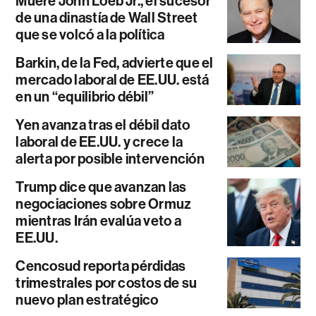
Muere John Loeb Jr., el sucesor
de una dinastía de Wall Street
que se volcó a la política
Barkin, de la Fed, advierte que el
mercado laboral de EE.UU. está
en un “equilibrio débil”
Yen avanza tras el débil dato
laboral de EE.UU. y crece la
alerta por posible intervención
Trump dice que avanzan las
negociaciones sobre Ormuz
mientras Irán evalúa veto a
EE.UU.
Cencosud reporta pérdidas
trimestrales por costos de su
nuevo plan estratégico