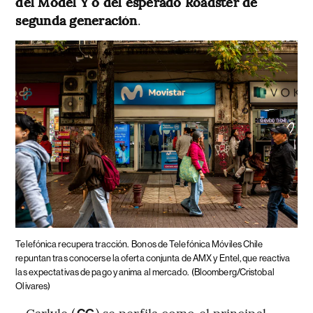
del Model Y o del esperado Roadster de
segunda generación
.
Telefónica recupera tracción.
Bonos de Telefónica Móviles Chile
repuntan tras conocerse la oferta conjunta de AMX y Entel, que reactiva
las expectativas de pago y anima al mercado.
(Bloomberg/Cristobal
Olivares)
- Carlyle (
) se perfila como el principal