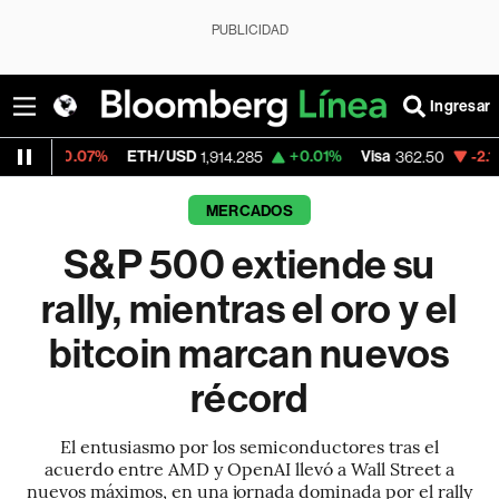
PUBLICIDAD
Ingresar
TH/USD
+0.01%
Visa
-2.15%
MercadoLibre
1,914.285
362.50
MERCADOS
S&P 500 extiende su
rally, mientras el oro y el
bitcoin marcan nuevos
récord
El entusiasmo por los semiconductores tras el
acuerdo entre AMD y OpenAI llevó a Wall Street a
nuevos máximos, en una jornada dominada por el rally