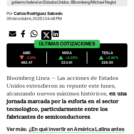
gobierno federal en Estados Unidos.
(Bloomberg/Michael Nagle)
Por
Carlos Rodríguez Salcedo
06 de octubre, 2025 | 04:48 PM
ÚLTIMAS
COTIZACIONES
AMD
NVDA
TESLA
-1.13%
+2.25%
+2.80%
483.47
223.91
328.50
Bloomberg Línea — Las acciones de Estados
Unidos extendieron su repunte este lunes,
alcanzando nuevos máximos históricos,
en una
jornada marcada por la euforia en el sector
tecnológico, particularmente entre los
fabricantes de semiconductores
.
Ver más:
¿En qué invertir en América Latina antes