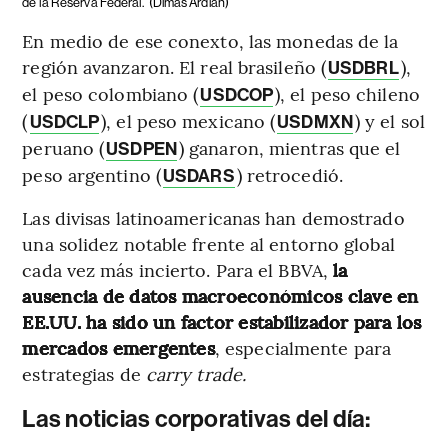
de la Reserva Federal.
(Dimas Ardian)
En medio de ese conexto, las monedas de la
región avanzaron. El real brasileño (
),
USDBRL
el peso colombiano (
), el peso chileno
USDCOP
(
), el peso mexicano (
) y el sol
USDCLP
USDMXN
peruano (
) ganaron, mientras que el
USDPEN
peso argentino (
) retrocedió.
USDARS
Las divisas latinoamericanas han demostrado
una solidez notable frente al entorno global
cada vez más incierto. Para el BBVA,
la
ausencia de datos macroeconómicos clave en
EE.UU. ha sido un factor estabilizador para los
mercados emergentes
, especialmente para
estrategias de
carry trade.
Las noticias corporativas del día: