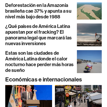
Deforestación en la Amazonía
brasileña cae 37% y apunta a su
nivel más bajo desde 1988
¿Qué países de América Latina
apuestan por el fracking? El
panorama legal que marcará las
nuevas inversiones
Estas son las ciudades de
América Latina donde el calor
nocturno hace perder más horas
de sueño
Económicas e internacionales