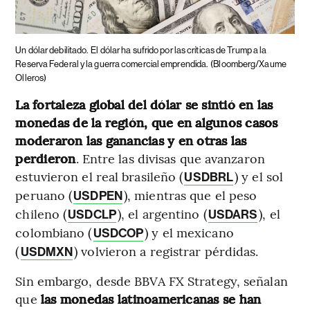
Un dólar debilitado.
El dólar ha sufrido por las críticas de Trump a la
Reserva Federal y la guerra comercial emprendida.
(Bloomberg/Xaume
Olleros)
La fortaleza global del dólar se sintió en las
monedas de la región, que en algunos casos
moderaron las ganancias y en otras las
perdieron
. Entre las divisas que avanzaron
estuvieron el real brasileño (
) y el sol
USDBRL
peruano (
), mientras que el peso
USDPEN
chileno (
), el argentino (
), el
USDCLP
USDARS
colombiano (
) y el mexicano
USDCOP
(
) volvieron a registrar pérdidas.
USDMXN
Sin embargo, desde BBVA FX Strategy, señalan
que
las monedas latinoamericanas se han