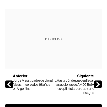
PUBLICIDAD
Anterior
Siguiente
Jorge Messi, padre de Lionel
¿Hasta dónde pueden llegar
Messi, muere a los 68 años
las acciones de AMD? BofA
en Argentina
es optimista, pero advierte
riesgos