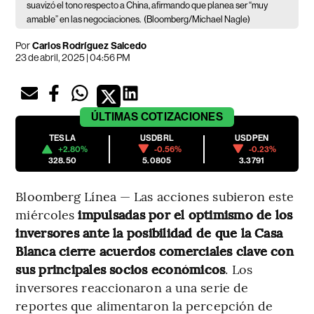
suavizó el tono respecto a China, afirmando que planea ser “muy
amable” en las negociaciones.
(Bloomberg/Michael Nagle)
Por
Carlos Rodríguez Salcedo
23 de abril, 2025 | 04:56 PM
ÚLTIMAS
COTIZACIONES
TESLA
USDBRL
USDPEN
+2.80%
-0.56%
-0.23%
328.50
5.0805
3.3791
Bloomberg Línea — Las acciones subieron este
miércoles
impulsadas por el optimismo de los
inversores ante la posibilidad de que la Casa
Blanca cierre acuerdos comerciales clave con
sus principales socios económicos
. Los
inversores reaccionaron a una serie de
reportes que alimentaron la percepción de