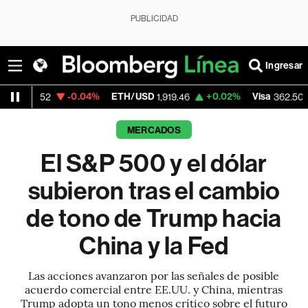
PUBLICIDAD
Ingresar
-0.04%
ETH/USD
+0.02%
Visa
-2.15%
Mer
1,919.46
362.50
MERCADOS
El S&P 500 y el dólar
subieron tras el cambio
de tono de Trump hacia
China y la Fed
Las acciones avanzaron por las señales de posible
acuerdo comercial entre EE.UU. y China, mientras
Trump adopta un tono menos crítico sobre el futuro