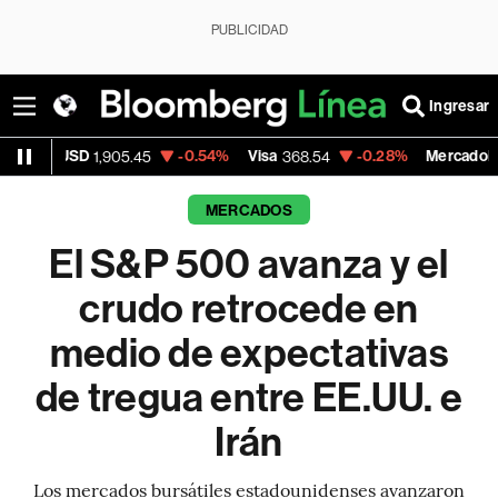
PUBLICIDAD
Ingresar
-0.54%
Visa
-0.28%
MercadoLibre
+
5.45
368.54
1,924.95
MERCADOS
El S&P 500 avanza y el
crudo retrocede en
medio de expectativas
de tregua entre EE.UU. e
Irán
Los mercados bursátiles estadounidenses avanzaron