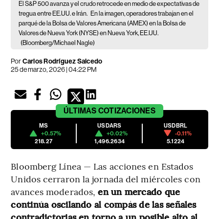
El S&P 500 avanza y el crudo retrocede en medio de expectativas de
tregua entre EE.UU. e Irán.
En la imagen, operadores trabajan en el
parqué de la Bolsa de Valores Americana (AMEX) en la Bolsa de
Valores de Nueva York (NYSE) en Nueva York, EE.UU.
(Bloomberg/Michael Nagle)
Por
Carlos Rodríguez Salcedo
25 de marzo, 2026 | 04:22 PM
ÚLTIMAS
COTIZACIONES
MS
USDARS
USDBRL
+0.57%
+0.02%
-0.11%
218.27
1,496.2634
5.1224
Bloomberg Línea — Las acciones en Estados
Unidos cerraron la jornada del miércoles con
avances moderados,
en un mercado que
continúa oscilando al compás de las señales
contradictorias en torno a un posible alto al