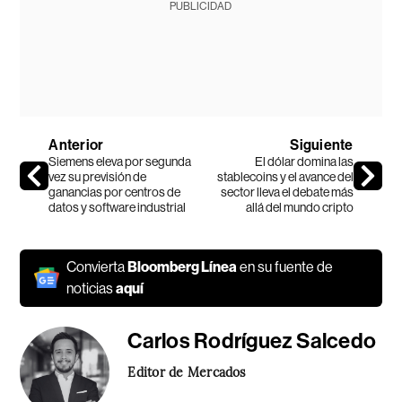
PUBLICIDAD
Anterior
Siguiente
Siemens eleva por segunda
El dólar domina las
vez su previsión de
stablecoins y el avance del
ganancias por centros de
sector lleva el debate más
datos y software industrial
allá del mundo cripto
Convierta
Bloomberg Línea
en su fuente de
noticias
aquí
Carlos Rodríguez Salcedo
Editor de Mercados