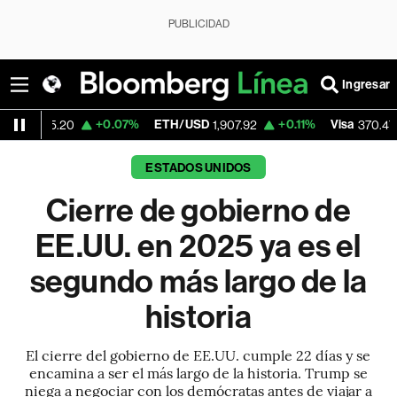
PUBLICIDAD
Ingresar
+0.07%
ETH/USD
+0.11%
Visa
+0.52%
0
1,907.92
370.47
ESTADOS UNIDOS
Cierre de gobierno de
EE.UU. en 2025 ya es el
segundo más largo de la
historia
El cierre del gobierno de EE.UU. cumple 22 días y se
encamina a ser el más largo de la historia. Trump se
niega a negociar con los demócratas antes de viajar a