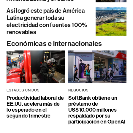
Así logró este país de América
Latina generar toda su
electricidad con fuentes 100%
renovables
Económicas e internacionales
ESTADOS UNIDOS
NEGOCIOS
Productividad laboral de
SoftBank obtiene un
EE.UU. acelera más de
préstamo de
lo esperado en el
US$10.000 millones
segundo trimestre
respaldado por su
participación en OpenAI