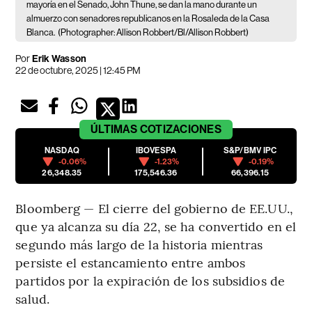
mayoría en el Senado, John Thune, se dan la mano durante un
almuerzo con senadores republicanos en la Rosaleda de la Casa
Blanca.
(Photographer: Allison Robbert/Bl/Allison Robbert)
Por
Erik Wasson
22 de octubre, 2025 | 12:45 PM
ÚLTIMAS
COTIZACIONES
NASDAQ
IBOVESPA
S&P/BMV IPC
-0.06%
-1.23%
-0.19%
26,348.35
175,546.36
66,396.15
Bloomberg — El cierre del gobierno de EE.UU.,
que ya alcanza su día 22, se ha convertido en el
segundo más largo de la historia mientras
persiste el estancamiento entre ambos
partidos por la expiración de los subsidios de
salud.