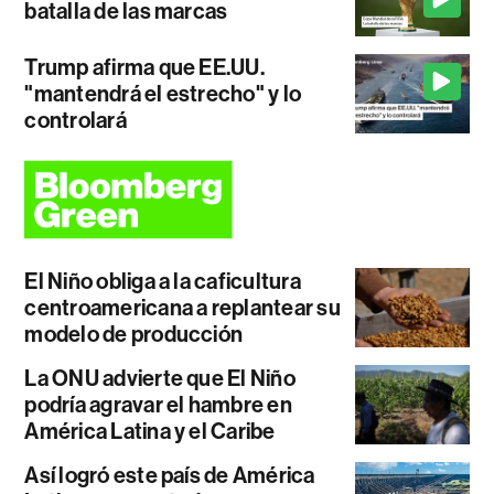
batalla de las marcas
Trump afirma que EE.UU.
"mantendrá el estrecho" y lo
controlará
El Niño obliga a la caficultura
centroamericana a replantear su
modelo de producción
La ONU advierte que El Niño
podría agravar el hambre en
América Latina y el Caribe
Así logró este país de América