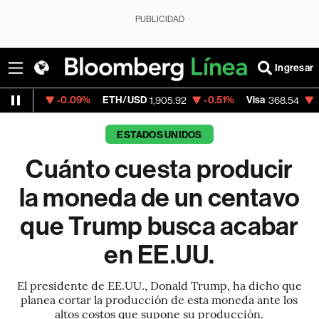
PUBLICIDAD
Ingresar
-0.09%
ETH/USD
-0.51%
Visa
-0.28%
Mer
1,905.92
368.54
ESTADOS UNIDOS
Cuánto cuesta producir
la moneda de un centavo
que Trump busca acabar
en EE.UU.
El presidente de EE.UU., Donald Trump, ha dicho que
planea cortar la producción de esta moneda ante los
altos costos que supone su producción.