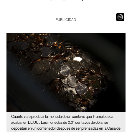
22
PUBLICIDAD
Cuánto vale producir la moneda de un centavo que Trump busca
acabar en EE.UU..
Las monedas de 0,01 centavos de dólar se
depositan en un contenedor después de ser prensadas en la Casa de