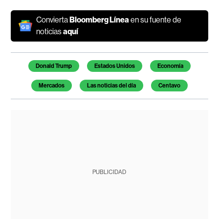
Convierta
Bloomberg Línea
en su fuente de
noticias
aquí
Temas de este artículo
Donald Trump
Estados Unidos
Economía
Mercados
Las noticias del día
Centavo
PUBLICIDAD