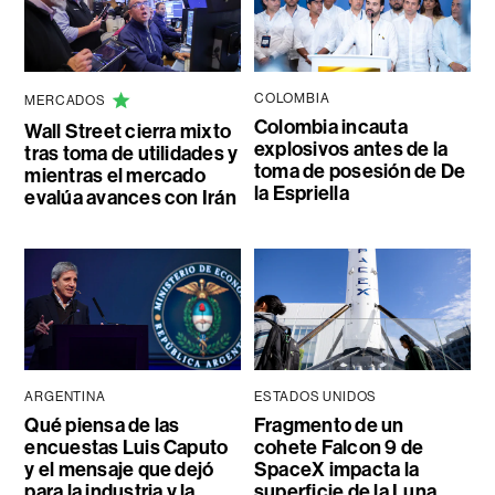
COLOMBIA
MERCADOS
Colombia incauta
Wall Street cierra mixto
explosivos antes de la
tras toma de utilidades y
toma de posesión de De
mientras el mercado
la Espriella
evalúa avances con Irán
ARGENTINA
ESTADOS UNIDOS
Qué piensa de las
Fragmento de un
encuestas Luis Caputo
cohete Falcon 9 de
y el mensaje que dejó
SpaceX impacta la
para la industria y la
superficie de la Luna