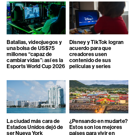
Batallas, videojuegos y
Disney y TikTok logran
una bolsa de US$75
acuerdo para que
millones “capaz de
creadores usen
cambiar vidas”: así es la
contenido de sus
Esports World Cup 2026
películas y series
La ciudad más cara de
¿Pensando en mudarte?
Estados Unidos dejó de
Estos son los mejores
ser Nueva York
países para vivir en