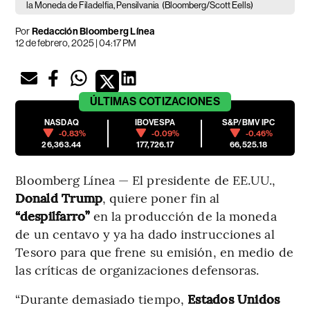
la Moneda de Filadelfia, Pensilvania
(Bloomberg/Scott Eells)
Por
Redacción Bloomberg Línea
12 de febrero, 2025 | 04:17 PM
ÚLTIMAS
COTIZACIONES
NASDAQ
IBOVESPA
S&P/BMV IPC
-0.83%
-0.09%
-0.46%
26,363.44
177,726.17
66,525.18
Bloomberg Línea — El presidente de EE.UU.,
Donald Trump
, quiere poner fin al
“despilfarro”
en la producción de la moneda
de un centavo y ya ha dado instrucciones al
Tesoro para que frene su emisión, en medio de
las críticas de organizaciones defensoras.
“Durante demasiado tiempo,
Estados Unidos