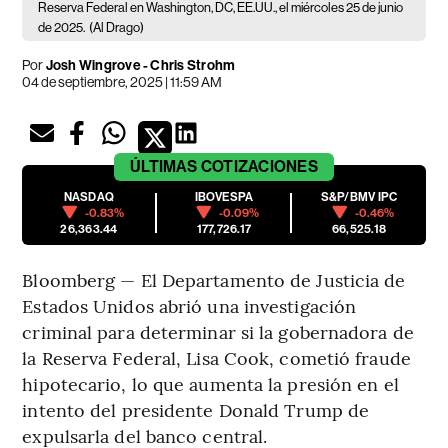
Reserva Federal en Washington, DC, EE.UU., el miércoles 25 de junio
de 2025.
(Al Drago)
Por
Josh Wingrove - Chris Strohm
04 de septiembre, 2025 | 11:59 AM
ÚLTIMAS
COTIZACIONES
NASDAQ
IBOVESPA
S&P/BMV IPC
-0.83%
-0.09%
-0.46%
26,363.44
177,726.17
66,525.18
Bloomberg — El Departamento de Justicia de
Estados Unidos abrió una investigación
criminal para determinar si la gobernadora de
la Reserva Federal, Lisa Cook, cometió fraude
hipotecario, lo que aumenta la presión en el
intento del presidente Donald Trump de
expulsarla del banco central.