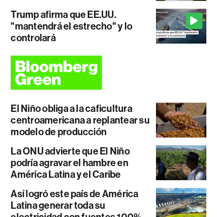
Trump afirma que EE.UU.
"mantendrá el estrecho" y lo
controlará
El Niño obliga a la caficultura
centroamericana a replantear su
modelo de producción
La ONU advierte que El Niño
podría agravar el hambre en
América Latina y el Caribe
Así logró este país de América
Latina generar toda su