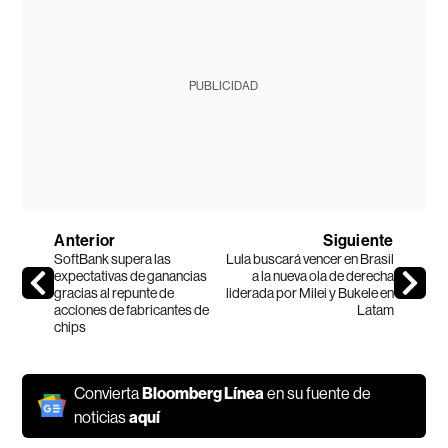
PUBLICIDAD
Anterior
Siguiente
SoftBank supera las
Lula buscará vencer en Brasil
expectativas de ganancias
a la nueva ola de derecha
gracias al repunte de
liderada por Milei y Bukele en
acciones de fabricantes de
Latam
chips
Convierta
Bloomberg Línea
en su fuente de
noticias
aquí