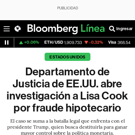
PUBLICIDAD
Ingresar
+0.06%
ETH/USD
-0.32%
Visa
-0.28%
M
1,909.733
368.54
ESTADOS UNIDOS
Departamento de
Justicia de EE.UU. abre
investigación a Lisa Cook
por fraude hipotecario
El caso se suma a la batalla legal que enfrenta con el
presidente Trump, quien busca destituirla para ganar
mayor control sobre la política monetaria.