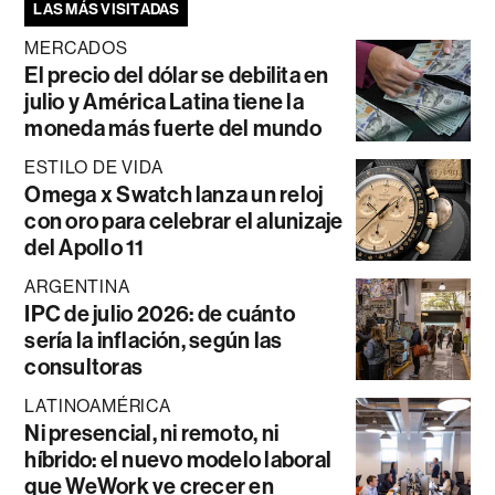
LAS MÁS VISITADAS
MERCADOS
El precio del dólar se debilita en
julio y América Latina tiene la
moneda más fuerte del mundo
ESTILO DE VIDA
Omega x Swatch lanza un reloj
con oro para celebrar el alunizaje
del Apollo 11
ARGENTINA
IPC de julio 2026: de cuánto
sería la inflación, según las
consultoras
LATINOAMÉRICA
Ni presencial, ni remoto, ni
híbrido: el nuevo modelo laboral
que WeWork ve crecer en