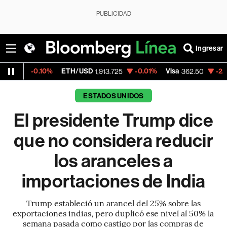
PUBLICIDAD
Ingresar
.10%
ETH/USD
-0.01%
Visa
-2.15%
Mercad
1,913.725
362.50
ESTADOS UNIDOS
El presidente Trump dice
que no considera reducir
los aranceles a
importaciones de India
Trump estableció un arancel del 25% sobre las
exportaciones indias, pero duplicó ese nivel al 50% la
semana pasada como castigo por las compras de