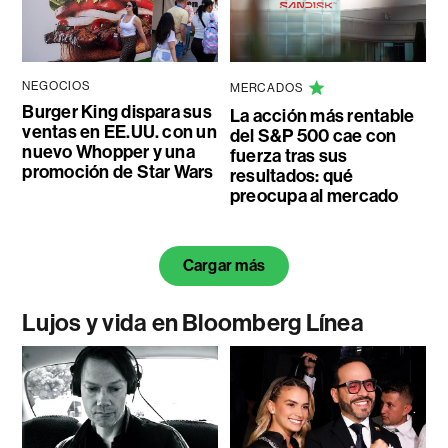
NEGOCIOS
MERCADOS
Burger King dispara sus
La acción más rentable
ventas en EE.UU. con un
del S&P 500 cae con
nuevo Whopper y una
fuerza tras sus
promoción de Star Wars
resultados: qué
preocupa al mercado
Cargar más
Lujos y vida en Bloomberg Línea