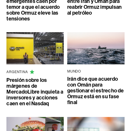
emergentes caen por
entre Irán y Omán para
temor a que el acuerdo
reabrir Ormuz impulsan
sobre Ormuz eleve las
al petróleo
tensiones
MUNDO
ARGENTINA
Irán dice que acuerdo
Presión sobre los
con Omán para
márgenes de
gestionar el estrecho de
MercadoLibre inquieta a
Ormuz está en su fase
inversores y acciones
final
caen en el Nasdaq