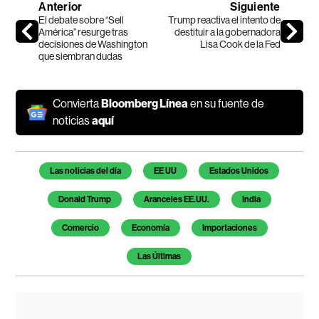
Anterior
Siguiente
El debate sobre “Sell
Trump reactiva el intento de
América” resurge tras
destituir a la gobernadora
decisiones de Washington
Lisa Cook de la Fed
que siembran dudas
Convierta
Bloomberg Línea
en su fuente de
noticias
aquí
Temas de este artículo
Las noticias del día
EE UU
Estados Unidos
Donald Trump
Aranceles EE.UU.
India
Comercio
Economía
Importaciones
Las Últimas