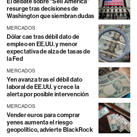
El debate sobre “Sell América”
resurge tras decisiones de
Washington que siembran dudas
MERCADOS
Dólar cae tras débil dato de
empleo en EE.UU. y menor
expectativa de alza de tasas de
la Fed
MERCADOS
Yen avanza tras el débil dato
laboral de EE.UU. y crece la
alerta por posible intervención
MERCADOS
Vender euros para comprar
yenes aumenta el riesgo
geopolítico, advierte BlackRock