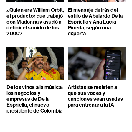
¿Quién era William Orbit,
El mensaje detrás del
el productor que trabajó
estilo de Abelardo De la
con Madonna y ayudó a
Espriella y Ana Lucía
definir el sonido de los
Pineda, según una
2000?
experta
De los vinos a la música:
Artistas se resisten a
los negocios y
que sus voces y
empresas de De la
canciones sean usadas
Espriella, el nuevo
para entrenar a la IA
presidente de Colombia