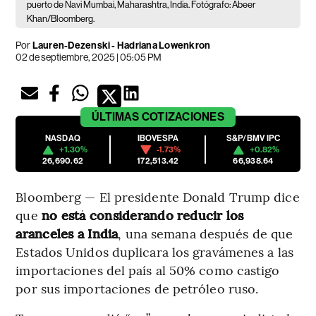
puerto de Navi Mumbai, Maharashtra, India. Fotógrafo: Abeer
Khan/Bloomberg.
Por
Lauren-Dezenski - Hadriana Lowenkron
02 de septiembre, 2025 | 05:05 PM
ÚLTIMAS
COTIZACIONES
NASDAQ
IBOVESPA
S&P/BMV IPC
+1.30%
-1.73%
+0.82%
26,690.62
172,513.42
66,938.64
Bloomberg — El presidente Donald Trump dice
que
no está considerando reducir los
aranceles a India
, una semana después de que
Estados Unidos duplicara los gravámenes a las
importaciones del país al 50% como castigo
por sus importaciones de petróleo ruso.