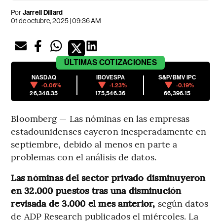
Por
Jarrell Dillard
01 de octubre, 2025 | 09:36 AM
ÚLTIMAS
COTIZACIONES
NASDAQ
IBOVESPA
S&P/BMV IPC
-0.06%
-1.23%
-0.19%
26,348.35
175,546.36
66,396.15
Bloomberg — Las nóminas en las empresas
estadounidenses cayeron inesperadamente en
septiembre, debido al menos en parte a
problemas con el análisis de datos.
Las nóminas del sector privado disminuyeron
en 32.000 puestos tras una disminución
revisada de 3.000 el mes anterior,
según datos
de ADP Research publicados el miércoles. La