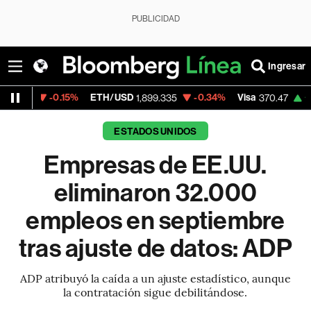
PUBLICIDAD
Ingresar
0.15%
ETH/USD
-0.34%
Visa
+0.52%
Mer
1,899.335
370.47
ESTADOS UNIDOS
Empresas de EE.UU.
eliminaron 32.000
empleos en septiembre
tras ajuste de datos: ADP
ADP atribuyó la caída a un ajuste estadístico, aunque
la contratación sigue debilitándose.