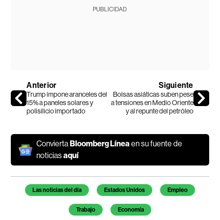
PUBLICIDAD
Anterior
Siguiente
Trump impone aranceles del
Bolsas asiáticas suben pese
15% a paneles solares y
a tensiones en Medio Oriente
polisilicio importado
y al repunte del petróleo
Convierta
Bloomberg Línea
en su fuente de
noticias
aquí
Temas de este artículo
Las noticias del día
Estados Unidos
Empleo
Trabajo
Economía