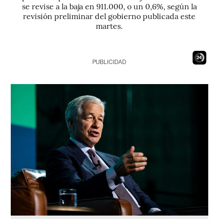
se revise a la baja en 911.000, o un 0,6%, según la
revisión preliminar del gobierno publicada este
martes.
23
PUBLICIDAD