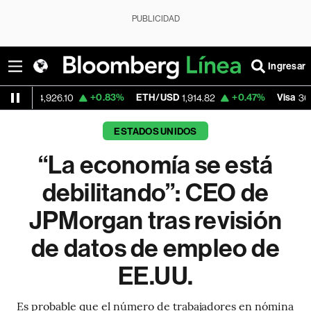
PUBLICIDAD
Ingresar
+0.83%
ETH/USD
+0.47%
Visa
-2
926.10
1,914.82
362.50
ESTADOS UNIDOS
“La economía se está
debilitando”: CEO de
JPMorgan tras revisión
de datos de empleo de
EE.UU.
Es probable que el número de trabajadores en nómina