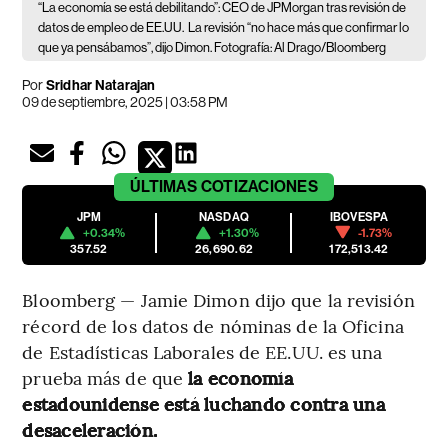
“La economía se está debilitando”: CEO de JPMorgan tras revisión de
datos de empleo de EE.UU.
La revisión “no hace más que confirmar lo
que ya pensábamos”, dijo Dimon. Fotografía: Al Drago/Bloomberg
Por
Sridhar Natarajan
09 de septiembre, 2025 | 03:58 PM
ÚLTIMAS
COTIZACIONES
JPM
NASDAQ
IBOVESPA
+0.34%
+1.30%
-1.73%
357.52
26,690.62
172,513.42
Bloomberg — Jamie Dimon dijo que la revisión
récord de los datos de nóminas de la Oficina
de Estadísticas Laborales de EE.UU. es una
prueba más de que
la economía
estadounidense está luchando contra una
desaceleración.