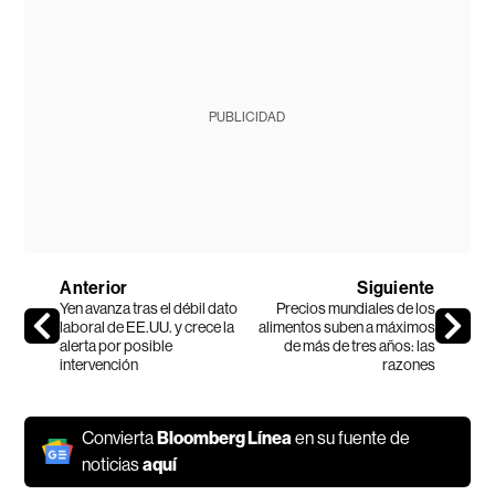
PUBLICIDAD
Anterior
Siguiente
Yen avanza tras el débil dato
Precios mundiales de los
laboral de EE.UU. y crece la
alimentos suben a máximos
alerta por posible
de más de tres años: las
intervención
razones
Convierta
Bloomberg Línea
en su fuente de
noticias
aquí