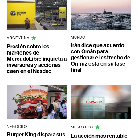
MUNDO
ARGENTINA
Irán dice que acuerdo
Presión sobre los
con Omán para
márgenes de
gestionar el estrecho de
MercadoLibre inquieta a
Ormuz está en su fase
inversores y acciones
final
caen en el Nasdaq
NEGOCIOS
MERCADOS
Burger King dispara sus
La acción más rentable