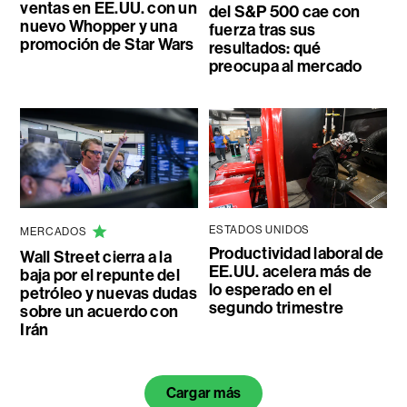
ventas en EE.UU. con un
del S&P 500 cae con
nuevo Whopper y una
fuerza tras sus
promoción de Star Wars
resultados: qué
preocupa al mercado
ESTADOS UNIDOS
MERCADOS
Productividad laboral de
Wall Street cierra a la
EE.UU. acelera más de
baja por el repunte del
lo esperado en el
petróleo y nuevas dudas
segundo trimestre
sobre un acuerdo con
Irán
Cargar más