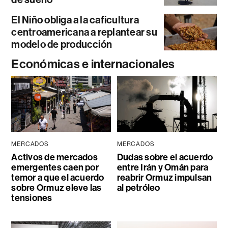
El Niño obliga a la caficultura
centroamericana a replantear su
modelo de producción
Económicas e internacionales
MERCADOS
MERCADOS
Activos de mercados
Dudas sobre el acuerdo
emergentes caen por
entre Irán y Omán para
temor a que el acuerdo
reabrir Ormuz impulsan
sobre Ormuz eleve las
al petróleo
tensiones