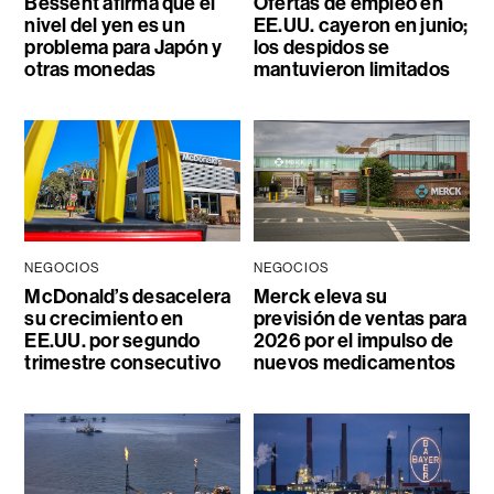
Bessent afirma que el
Ofertas de empleo en
nivel del yen es un
EE.UU. cayeron en junio;
problema para Japón y
los despidos se
otras monedas
mantuvieron limitados
NEGOCIOS
NEGOCIOS
McDonald’s desacelera
Merck eleva su
su crecimiento en
previsión de ventas para
EE.UU. por segundo
2026 por el impulso de
trimestre consecutivo
nuevos medicamentos