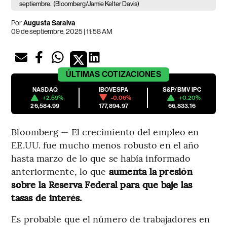
septiembre.
(Bloomberg/Jamie Kelter Davis)
Por
Augusta Saraiva
09 de septiembre, 2025 | 11:58 AM
ÚLTIMAS
COTIZACIONES
NASDAQ
IBOVESPA
S&P/BMV IPC
+2.59%
-0.06%
+0.20%
26,584.99
177,894.97
66,833.16
Bloomberg — El crecimiento del empleo en
EE.UU. fue mucho menos robusto en el año
hasta marzo de lo que se había informado
anteriormente, lo que
aumenta la presión
sobre la Reserva Federal para que baje las
tasas de interés.
Es probable que el número de trabajadores en