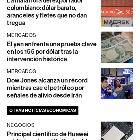
La mala hora del exportador
colombiano: dólar barato,
aranceles y fletes que no dan
tregua
MERCADOS
El yen enfrenta una prueba clave
en los 155 por dólar tras la
intervención histórica
MERCADOS
Dow Jones alcanza un récord
mientras cae el petróleo por
señales de alivio desde Irán
OTRAS NOTICIAS ECONÓMICAS
NEGOCIOS
Principal científico de Huawei