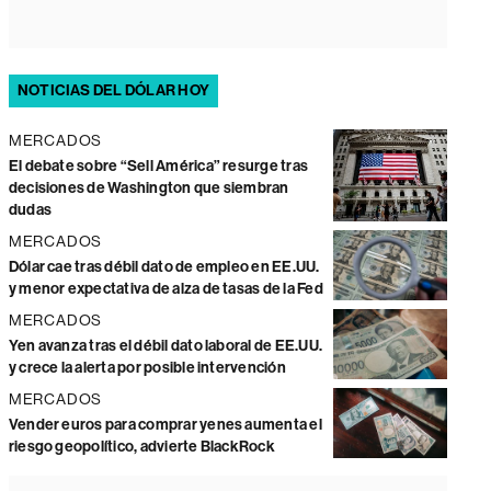
NOTICIAS DEL DÓLAR HOY
MERCADOS
El debate sobre “Sell América” resurge tras
decisiones de Washington que siembran
dudas
MERCADOS
Dólar cae tras débil dato de empleo en EE.UU.
y menor expectativa de alza de tasas de la Fed
MERCADOS
Yen avanza tras el débil dato laboral de EE.UU.
y crece la alerta por posible intervención
MERCADOS
Vender euros para comprar yenes aumenta el
riesgo geopolítico, advierte BlackRock