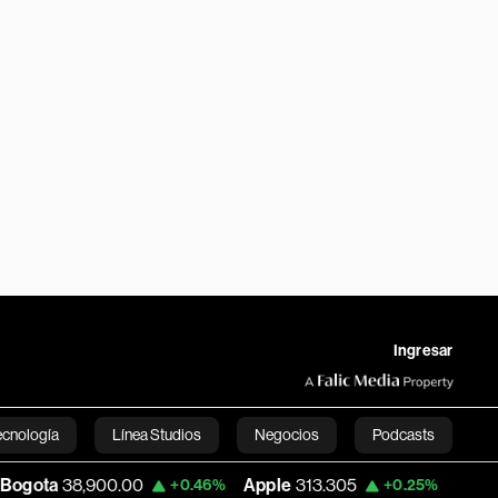
Ingresar
ecnología
Línea Studios
Negocios
Podcasts
00.00
Apple
313.305
USD COP
3,159.60
+0.46%
+0.25%
English