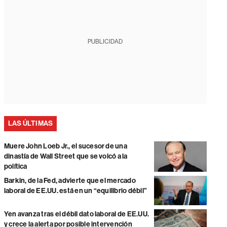
PUBLICIDAD
LAS ÚLTIMAS
Muere John Loeb Jr., el sucesor de una
dinastía de Wall Street que se volcó a la
política
Barkin, de la Fed, advierte que el mercado
laboral de EE.UU. está en un “equilibrio débil”
Yen avanza tras el débil dato laboral de EE.UU.
y crece la alerta por posible intervención