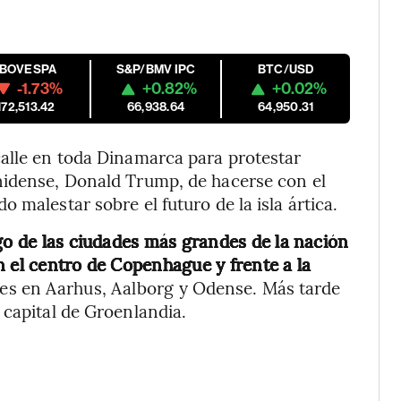
IBOVESPA
S&P/BMV IPC
BTC/USD
-1.73%
+0.82%
+0.02%
172,513.42
66,938.64
64,950.31
calle en toda Dinamarca para protestar
nidense, Donald Trump, de hacerse con el
 malestar sobre el futuro de la isla ártica.
go de las ciudades más grandes de la nación
n el centro de Copenhague y frente a la
es en Aarhus, Aalborg y Odense. Más tarde
 capital de Groenlandia.