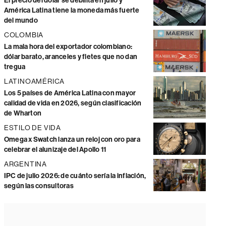
El precio del dólar se debilita en julio y
América Latina tiene la moneda más fuerte
del mundo
COLOMBIA
La mala hora del exportador colombiano:
dólar barato, aranceles y fletes que no dan
tregua
LATINOAMÉRICA
Los 5 países de América Latina con mayor
calidad de vida en 2026, según clasificación
de Wharton
ESTILO DE VIDA
Omega x Swatch lanza un reloj con oro para
celebrar el alunizaje del Apollo 11
ARGENTINA
IPC de julio 2026: de cuánto sería la inflación,
según las consultoras