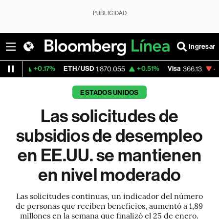
PUBLICIDAD
Ingresar
+0.17%
ETH/USD
+0.51%
Visa
-0.04%
Me
1,870.055
366.13
ESTADOS UNIDOS
Las solicitudes de
subsidios de desempleo
en EE.UU. se mantienen
en nivel moderado
Las solicitudes continuas, un indicador del número
de personas que reciben beneficios, aumentó a 1,89
millones en la semana que finalizó el 25 de enero.