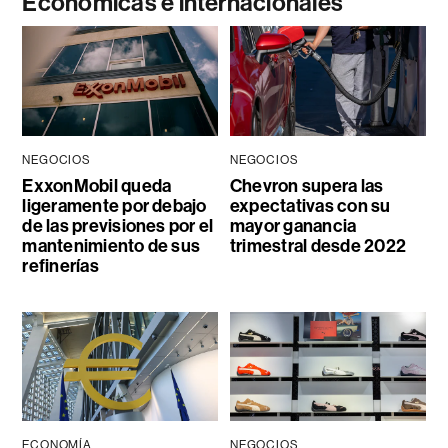
Económicas e internacionales
NEGOCIOS
NEGOCIOS
ExxonMobil queda
Chevron supera las
ligeramente por debajo
expectativas con su
de las previsiones por el
mayor ganancia
mantenimiento de sus
trimestral desde 2022
refinerías
ECONOMÍA
NEGOCIOS