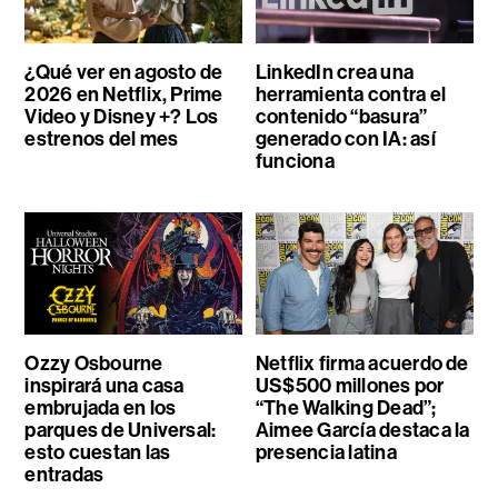
¿Qué ver en agosto de
LinkedIn crea una
2026 en Netflix, Prime
herramienta contra el
Video y Disney +? Los
contenido “basura”
estrenos del mes
generado con IA: así
funciona
Ozzy Osbourne
Netflix firma acuerdo de
inspirará una casa
US$500 millones por
embrujada en los
“The Walking Dead”;
parques de Universal:
Aimee García destaca la
esto cuestan las
presencia latina
entradas