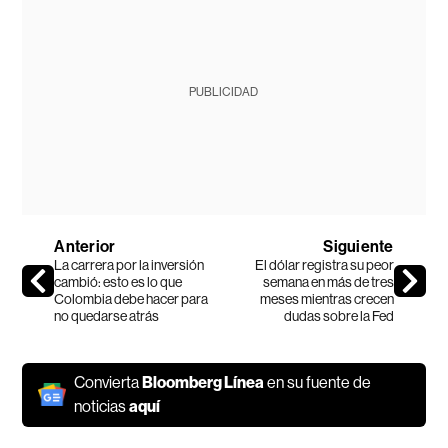
PUBLICIDAD
Anterior
Siguiente
La carrera por la inversión
El dólar registra su peor
cambió: esto es lo que
semana en más de tres
Colombia debe hacer para
meses mientras crecen
no quedarse atrás
dudas sobre la Fed
Convierta
Bloomberg Línea
en su fuente de
noticias
aquí