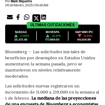
Por
Mark Niquette
06 de febrero, 2025 | 09:48 AM
ÚLTIMAS
COTIZACIONES
NASDAQ
IBOVESPA
S&P/BMV IPC
+1.00%
+0.47%
-0.53%
25,373.85
177,999.00
66,936.99
Bloomberg — Las solicitudes iniciales de
beneficios por desempleo en Estados Unidos
aumentaron la semana pasada, pero se
mantuvieron en niveles relativamente
moderados.
Las solicitudes nuevas registraron un
incremento de 11.000 a 219.000 en la semana al
1 de febrero.
La mediana de las proyecciones
de una encuesta de Bloomberg a economistas