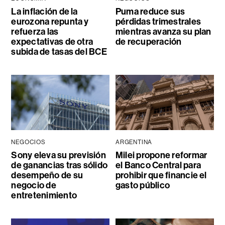
La inflación de la
Puma reduce sus
eurozona repunta y
pérdidas trimestrales
refuerza las
mientras avanza su plan
expectativas de otra
de recuperación
subida de tasas del BCE
NEGOCIOS
ARGENTINA
Sony eleva su previsión
Milei propone reformar
de ganancias tras sólido
el Banco Central para
desempeño de su
prohibir que financie el
negocio de
gasto público
entretenimiento