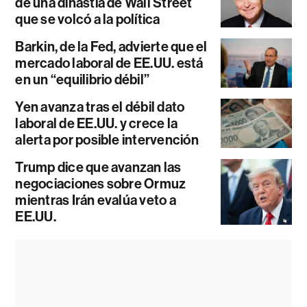
de una dinastía de Wall Street
que se volcó a la política
Barkin, de la Fed, advierte que el
mercado laboral de EE.UU. está
en un “equilibrio débil”
Yen avanza tras el débil dato
laboral de EE.UU. y crece la
alerta por posible intervención
Trump dice que avanzan las
negociaciones sobre Ormuz
mientras Irán evalúa veto a
EE.UU.