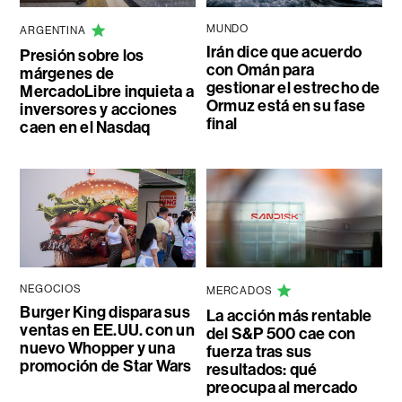
MUNDO
ARGENTINA
Irán dice que acuerdo
Presión sobre los
con Omán para
márgenes de
gestionar el estrecho de
MercadoLibre inquieta a
Ormuz está en su fase
inversores y acciones
final
caen en el Nasdaq
NEGOCIOS
MERCADOS
Burger King dispara sus
La acción más rentable
ventas en EE.UU. con un
del S&P 500 cae con
nuevo Whopper y una
fuerza tras sus
promoción de Star Wars
resultados: qué
preocupa al mercado