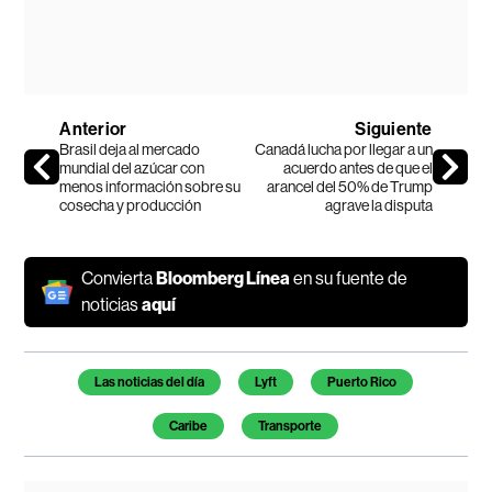
Anterior
Siguiente
Brasil deja al mercado
Canadá lucha por llegar a un
mundial del azúcar con
acuerdo antes de que el
menos información sobre su
arancel del 50% de Trump
cosecha y producción
agrave la disputa
Convierta
Bloomberg Línea
en su fuente de
noticias
aquí
Temas de este artículo
Las noticias del día
Lyft
Puerto Rico
Caribe
Transporte