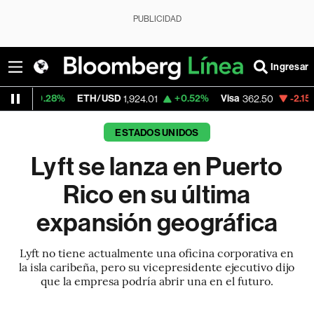
PUBLICIDAD
Ingresar
8%
ETH/USD
+0.52%
Visa
-2.15%
MercadoL
1,924.01
362.50
ESTADOS UNIDOS
Lyft se lanza en Puerto
Rico en su última
expansión geográfica
Lyft no tiene actualmente una oficina corporativa en
la isla caribeña, pero su vicepresidente ejecutivo dijo
que la empresa podría abrir una en el futuro.