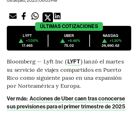
08 de julio, 2025 | 06:03 PM
ÚLTIMAS
COTIZACIONES
LYFT
UBER
NASDAQ
+7.05%
+6.46%
+1.30%
17.465
75.02
26,690.62
Bloomberg — Lyft Inc (
) lanzó el martes
LYFT
su servicio de viajes compartidos en Puerto
Rico como siguiente paso en una expansión
por Norteamérica y Europa.
Ver más:
Acciones de Uber caen tras conocerse
sus previsiones para el primer trimestre de 2025