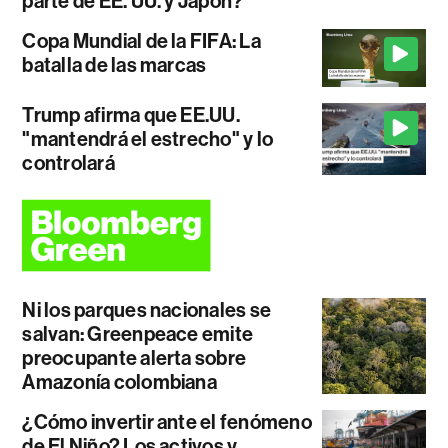
parte de EE. UU. y Japón?
Copa Mundial de la FIFA: La
batalla de las marcas
Trump afirma que EE.UU.
"mantendrá el estrecho" y lo
controlará
Ni los parques nacionales se
salvan: Greenpeace emite
preocupante alerta sobre
Amazonía colombiana
¿Cómo invertir ante el fenómeno
de El Niño? Los activos y