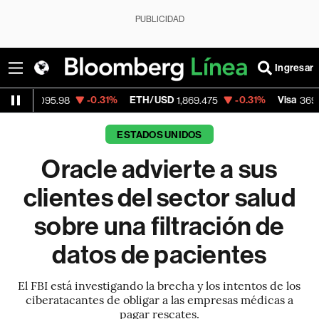
PUBLICIDAD
Ingresar
-0.31%
ETH/USD
-0.31%
Visa
+1.0
5.98
1,869.475
369.59
ESTADOS UNIDOS
Oracle advierte a sus
clientes del sector salud
sobre una filtración de
datos de pacientes
El FBI está investigando la brecha y los intentos de los
ciberatacantes de obligar a las empresas médicas a
pagar rescates.