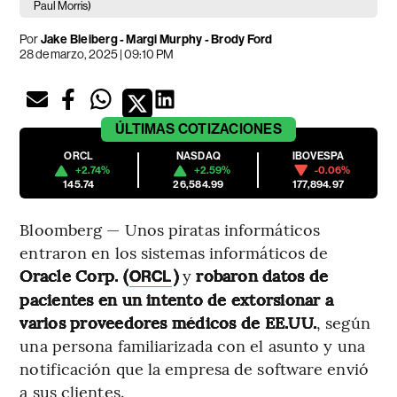
Paul Morris)
Por
Jake Bleiberg - Margi Murphy - Brody Ford
28 de marzo, 2025 | 09:10 PM
ÚLTIMAS
COTIZACIONES
ORCL
NASDAQ
IBOVESPA
+2.74%
+2.59%
-0.06%
145.74
26,584.99
177,894.97
Bloomberg — Unos piratas informáticos
entraron en los sistemas informáticos de
Oracle Corp. (
)
y
robaron datos de
ORCL
pacientes en un intento de extorsionar a
varios proveedores médicos de EE.UU.
, según
una persona familiarizada con el asunto y una
notificación que la empresa de software envió
a sus clientes.