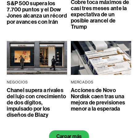
Cobre toca máximos de
S&P 500 supera los
casi tres meses ante la
7.700 puntos y el Dow
expectativa de un
Jones alcanza un récord
posible arancel de
por avances con Irán
Trump
NEGOCIOS
MERCADOS
Chanel supera a rivales
Acciones de Novo
del lujo con crecimiento
Nordisk caen tras una
de dos dígitos,
mejora de previsiones
impulsado por los
menor a la esperada
diseños de Blazy
Cargar más