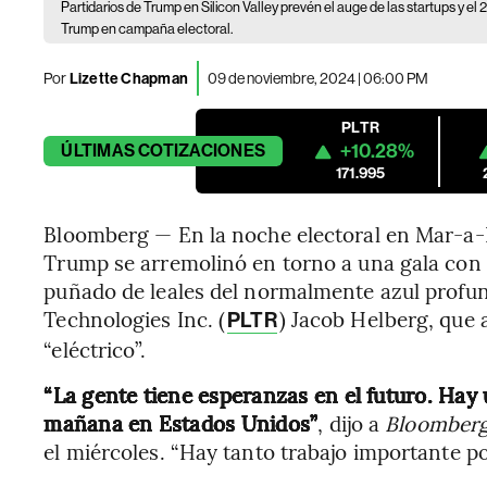
Partidarios de Trump en Silicon Valley prevén el auge de las startups y e
Trump en campaña electoral.
Por
Lizette Chapman
09 de noviembre, 2024 | 06:00 PM
PLTR
+10.28%
ÚLTIMAS
COTIZACIONES
171.995
Bloomberg — En la noche electoral en Mar-a-L
Trump se arremolinó en torno a una gala con p
puñado de leales del normalmente azul profund
Technologies Inc. (
) Jacob Helberg, que 
PLTR
“eléctrico”.
“La gente tiene esperanzas en el futuro. Hay
mañana en Estados Unidos”
, dijo a
Bloomber
el miércoles. “Hay tanto trabajo importante p