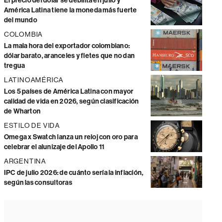
El precio del dólar se debilita en julio y
América Latina tiene la moneda más fuerte
del mundo
COLOMBIA
La mala hora del exportador colombiano:
dólar barato, aranceles y fletes que no dan
tregua
LATINOAMÉRICA
Los 5 países de América Latina con mayor
calidad de vida en 2026, según clasificación
de Wharton
ESTILO DE VIDA
Omega x Swatch lanza un reloj con oro para
celebrar el alunizaje del Apollo 11
ARGENTINA
IPC de julio 2026: de cuánto sería la inflación,
según las consultoras