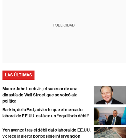
PUBLICIDAD
LAS ÚLTIMAS
Muere John Loeb Jr., el sucesor de una
dinastía de Wall Street que se volcó a la
política
Barkin, de la Fed, advierte que el mercado
laboral de EE.UU. está en un “equilibrio débil”
Yen avanza tras el débil dato laboral de EE.UU.
y crece la alerta por posible intervención