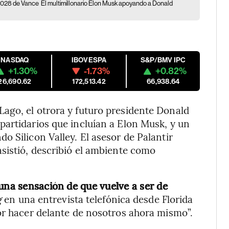
l 2028 de Vance
El multimillonario Elon Musk apoyando a Donald
NASDAQ
IBOVESPA
S&P/BMV IPC
+1.30%
-1.73%
+0.82%
26,690.62
172,513.42
66,938.64
ago, el otrora y futuro presidente Donald
artidarios que incluían a Elon Musk, y un
o Silicon Valley. El asesor de Palantir
asistió, describió el ambiente como
 una sensación de que vuelve a ser de
g
en una entrevista telefónica desde Florida
or hacer delante de nosotros ahora mismo”.