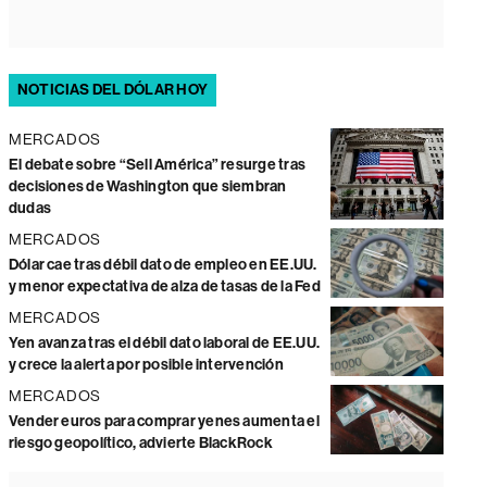
NOTICIAS DEL DÓLAR HOY
MERCADOS
El debate sobre “Sell América” resurge tras
decisiones de Washington que siembran
dudas
MERCADOS
Dólar cae tras débil dato de empleo en EE.UU.
y menor expectativa de alza de tasas de la Fed
MERCADOS
Yen avanza tras el débil dato laboral de EE.UU.
y crece la alerta por posible intervención
MERCADOS
Vender euros para comprar yenes aumenta el
riesgo geopolítico, advierte BlackRock