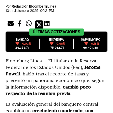
Por
Redacción Bloomberg Línea
10 de diciembre, 2025 | 06:21 PM
ÚLTIMAS
COTIZACIONES
NASDAQ
IBOVESPA
S&P/BMV IPC
-0.03%
-0.98%
-0.18%
26,356.74
175,982.71
66,404.88
Bloomberg Línea — El titular de la Reserva
Federal de los Estados Unidos (Fed),
Jerome
Powell
, habló tras el recorte de tasas y
presentó un panorama económico que, según
la información disponible,
cambió poco
respecto de la reunión previa
.
La evaluación general del banquero central
combina un
crecimiento moderado
,
una