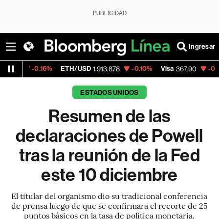
PUBLICIDAD
Ingresar
.16%
ETH/USD
-0.10%
Visa
-0.17%
Mercad
1,913.878
367.90
ESTADOS UNIDOS
Resumen de las
declaraciones de Powell
tras la reunión de la Fed
este 10 diciembre
El titular del organismo dio su tradicional conferencia
de prensa luego de que se confirmara el recorte de 25
puntos básicos en la tasa de política monetaria.