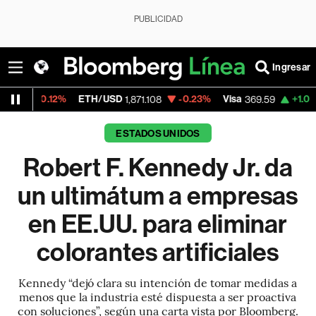
PUBLICIDAD
Ingresar
2%
ETH/USD
-0.23%
Visa
+1.07%
Mercado
1,871.108
369.59
ESTADOS UNIDOS
Robert F. Kennedy Jr. da
un ultimátum a empresas
en EE.UU. para eliminar
colorantes artificiales
Kennedy “dejó clara su intención de tomar medidas a
menos que la industria esté dispuesta a ser proactiva
con soluciones”, según una carta vista por Bloomberg.