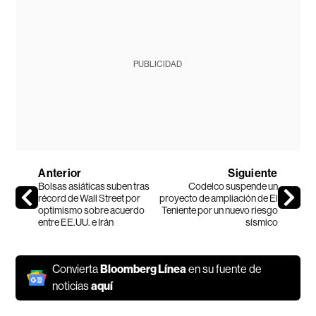
PUBLICIDAD
Anterior
Siguiente
Bolsas asiáticas suben tras
Codelco suspende un
récord de Wall Street por
proyecto de ampliación de El
optimismo sobre acuerdo
Teniente por un nuevo riesgo
entre EE.UU. e Irán
sísmico
Convierta
Bloomberg Línea
en su fuente de
noticias
aquí