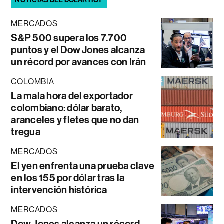
NOTICIAS DEL DÓLAR HOY
MERCADOS
S&P 500 supera los 7.700
puntos y el Dow Jones alcanza
un récord por avances con Irán
COLOMBIA
La mala hora del exportador
colombiano: dólar barato,
aranceles y fletes que no dan
tregua
MERCADOS
El yen enfrenta una prueba clave
en los 155 por dólar tras la
intervención histórica
MERCADOS