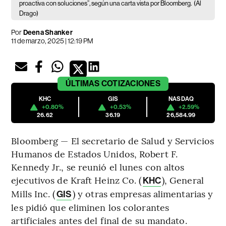
proactiva con soluciones”, según una carta vista por Bloomberg.
(Al
Drago)
Por
Deena Shanker
11 de marzo, 2025 | 12:19 PM
ÚLTIMAS
COTIZACIONES
KHC
GIS
NASDAQ
+0.80%
+0.53%
+2.59%
26.62
36.19
26,584.99
Bloomberg — El secretario de Salud y Servicios
Humanos de Estados Unidos, Robert F.
Kennedy Jr., se reunió el lunes con altos
ejecutivos de Kraft Heinz Co. (
), General
KHC
Mills Inc. (
) y otras empresas alimentarias y
GIS
les pidió que eliminen los colorantes
artificiales antes del final de su mandato.