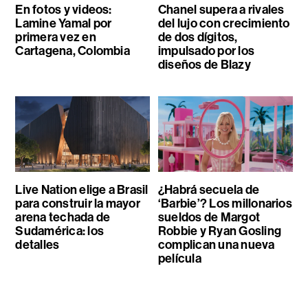
En fotos y videos:
Chanel supera a rivales
Lamine Yamal por
del lujo con crecimiento
primera vez en
de dos dígitos,
Cartagena, Colombia
impulsado por los
diseños de Blazy
Live Nation elige a Brasil
¿Habrá secuela de
para construir la mayor
‘Barbie’? Los millonarios
arena techada de
sueldos de Margot
Sudamérica: los
Robbie y Ryan Gosling
detalles
complican una nueva
película