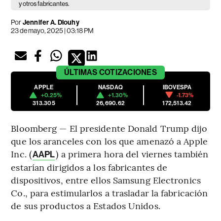
y otros fabricantes.
Por
Jennifer A. Dlouhy
23 de mayo, 2025 | 03:18 PM
ÚLTIMAS
COTIZACIONES
APPLE
NASDAQ
IBOVESPA
+0.25%
+1.30%
-1.73%
313.305
26,690.62
172,513.42
Bloomberg — El presidente Donald Trump dijo
que los aranceles con los que amenazó a Apple
Inc. (
) a primera hora del viernes también
AAPL
estarían dirigidos a los fabricantes de
dispositivos, entre ellos Samsung Electronics
Co., para estimularlos a trasladar la fabricación
de sus productos a Estados Unidos.