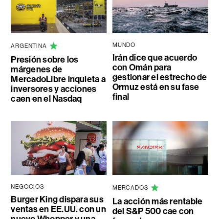
MUNDO
ARGENTINA
Irán dice que acuerdo
Presión sobre los
con Omán para
márgenes de
gestionar el estrecho de
MercadoLibre inquieta a
Ormuz está en su fase
inversores y acciones
final
caen en el Nasdaq
NEGOCIOS
MERCADOS
Burger King dispara sus
La acción más rentable
ventas en EE.UU. con un
del S&P 500 cae con
nuevo Whopper y una