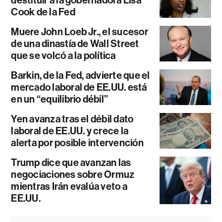
Cook de la Fed
Muere John Loeb Jr., el sucesor
de una dinastía de Wall Street
que se volcó a la política
Barkin, de la Fed, advierte que el
mercado laboral de EE.UU. está
en un “equilibrio débil”
Yen avanza tras el débil dato
laboral de EE.UU. y crece la
alerta por posible intervención
Trump dice que avanzan las
negociaciones sobre Ormuz
mientras Irán evalúa veto a
EE.UU.