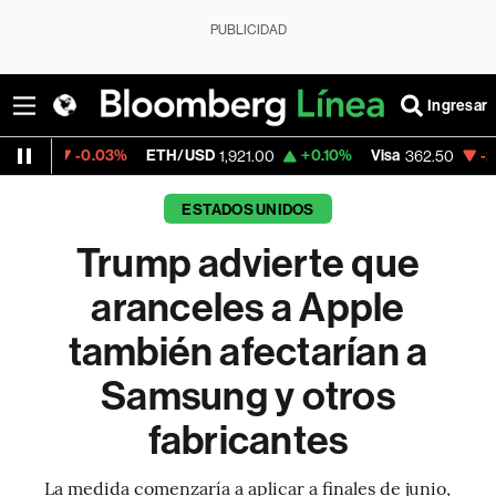
PUBLICIDAD
Ingresar
0.03%
ETH/USD
+0.10%
Visa
-2.15%
Merca
1,921.00
362.50
ESTADOS UNIDOS
Trump advierte que
aranceles a Apple
también afectarían a
Samsung y otros
fabricantes
La medida comenzaría a aplicar a finales de junio,