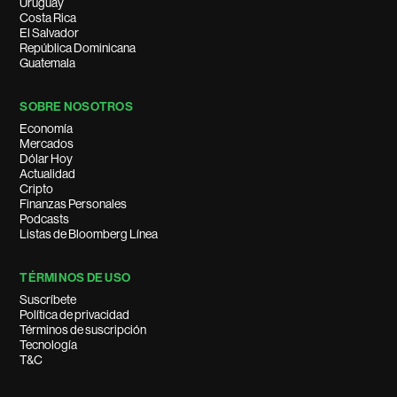
Uruguay
Costa Rica
El Salvador
República Dominicana
Guatemala
SOBRE NOSOTROS
Economía
Mercados
Dólar Hoy
Actualidad
Cripto
Finanzas Personales
Podcasts
Listas de Bloomberg Línea
TÉRMINOS DE USO
Suscríbete
Política de privacidad
Términos de suscripción
Tecnología
T&C