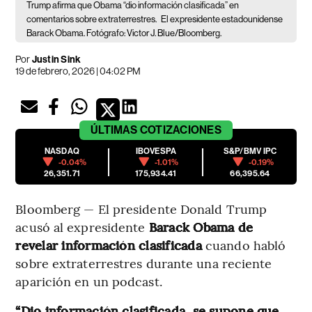
Trump afirma que Obama “dio información clasificada” en
comentarios sobre extraterrestres.
El expresidente estadounidense
Barack Obama. Fotógrafo: Victor J. Blue/Bloomberg.
Por
Justin Sink
19 de febrero, 2026 | 04:02 PM
ÚLTIMAS
COTIZACIONES
NASDAQ
IBOVESPA
S&P/BMV IPC
-0.04%
-1.01%
-0.19%
26,351.71
175,934.41
66,395.64
Bloomberg — El presidente Donald Trump
acusó al expresidente
Barack Obama de
revelar información clasificada
cuando habló
sobre extraterrestres durante una reciente
aparición en un podcast.
“Dio información clasificada, se supone que