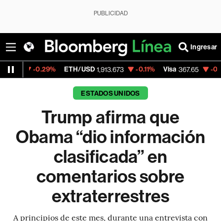
PUBLICIDAD
Ingresar
0.29%
ETH/USD
-0.11%
Visa
-0.24%
Merca
1,913.673
367.65
ESTADOS UNIDOS
Trump afirma que
Obama “dio información
clasificada” en
comentarios sobre
extraterrestres
A principios de este mes, durante una entrevista con