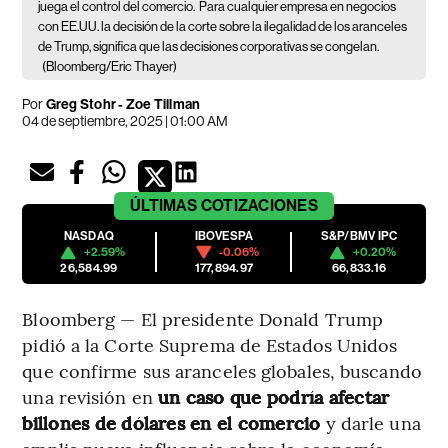
juega el control del comercio.
Para cualquier empresa en negocios
con EE.UU. la decisión de la corte sobre la ilegalidad de los aranceles
de Trump, significa que las decisiones corporativas se congelan.
(Bloomberg/Eric Thayer)
Por
Greg Stohr - Zoe Tillman
04 de septiembre, 2025 | 01:00 AM
ÚLTIMAS
COTIZACIONES
NASDAQ
IBOVESPA
S&P/BMV IPC
+2.59%
-0.06%
+0.20%
26,584.99
177,894.97
66,833.16
Bloomberg — El presidente Donald Trump
pidió a la Corte Suprema de Estados Unidos
que confirme sus aranceles globales, buscando
una revisión en
un caso que podría afectar
billones de dólares en el comercio
y darle una