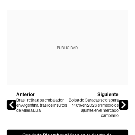
PUBLICIDAD
Anterior
Siguiente
Brasil retira a su embajador
Bolsa de Caracas se dispara
en Argentina, tras los insultos
146% en 2026 en medio de
de Milei a Lula
ajustes en el mercado
cambiario