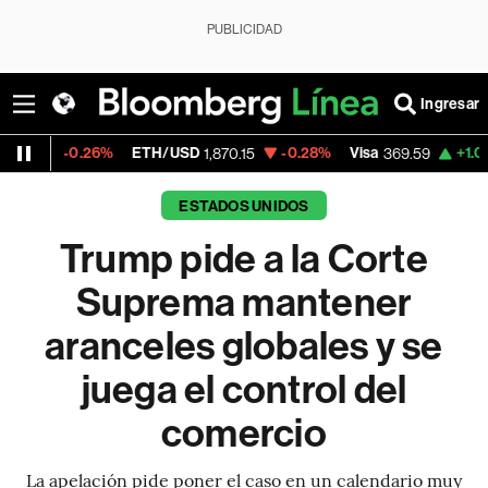
PUBLICIDAD
Ingresar
%
ETH/USD
-0.28%
Visa
+1.07%
MercadoLi
1,870.15
369.59
ESTADOS UNIDOS
Trump pide a la Corte
Suprema mantener
aranceles globales y se
juega el control del
comercio
La apelación pide poner el caso en un calendario muy