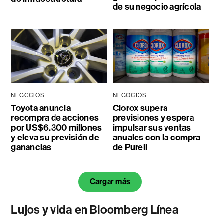
de su negocio agrícola
NEGOCIOS
NEGOCIOS
Toyota anuncia
Clorox supera
recompra de acciones
previsiones y espera
por US$6.300 millones
impulsar sus ventas
y eleva su previsión de
anuales con la compra
ganancias
de Purell
Cargar más
Lujos y vida en Bloomberg Línea