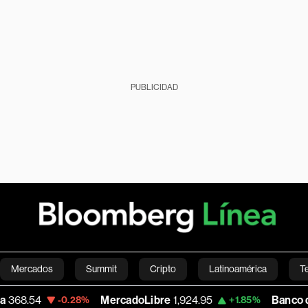
PUBLICIDAD
Mercados
Summit
Cripto
Latinoamérica
T
MercadoLibre
1,924.95
Banco de Bogota
38,
.28%
+1.85%
Green
Economía
Estilo de vida
Mundo
Videos