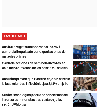
LAS ÚLTIMAS
Australia registra inesperado superávit
comercial impulsado por exportaciones de
materias primas
Caída de acciones de semiconductores en
Asia frena el avance de las bolsas mundiales
Analistas prevén que Banxico deje sin cambio
la tasa mientras inflación baja a 3,13% en julio
Sector tecnológico podría depender más de
inversores minoristas tras caída de julio,
según JPMorgan