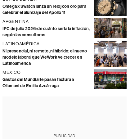
Omega x Swatch lanza un reloj con oro para
celebrar el alunizaje del Apollo 11
ARGENTINA
IPC de julio 2026: de cuánto sería la inflación,
según las consultoras
LATINOAMÉRICA
Ni presencial, ni remoto, ni híbrido: el nuevo
modelo laboral que WeWork ve crecer en
Latinoamérica
MÉXICO
Gastos del Mundial le pasan factura a
Ollamani de Emilio Azcárraga
PUBLICIDAD