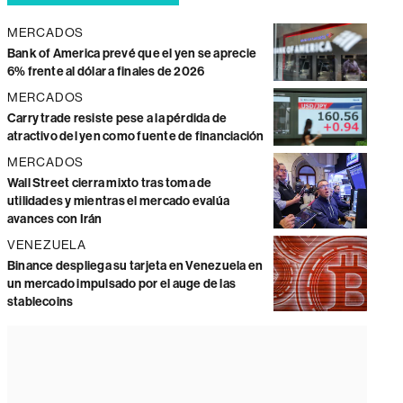
MERCADOS
Bank of America prevé que el yen se aprecie
6% frente al dólar a finales de 2026
MERCADOS
Carry trade resiste pese a la pérdida de
atractivo del yen como fuente de financiación
MERCADOS
Wall Street cierra mixto tras toma de
utilidades y mientras el mercado evalúa
avances con Irán
VENEZUELA
Binance despliega su tarjeta en Venezuela en
un mercado impulsado por el auge de las
stablecoins