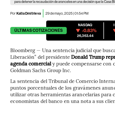
para detener la recaudación de aranceles en una decisión que la Casa B
Por
Katia Dmitrieva
29 de mayo, 2025 | 01:54 PM
NASDAQ
-0.83%
ÚLTIMAS
COTIZACIONES
26,363.44
Bloomberg — Una sentencia judicial que busca 
Liberación” del presidente
Donald Trump repr
agenda comercial
y puede compensarse con ot
Goldman Sachs Group Inc.
La sentencia del Tribunal de Comercio Intern
puntos porcentuales de los gravámenes anunci
utilizar otras herramientas arancelarias para
economistas del banco en una nota a sus clien