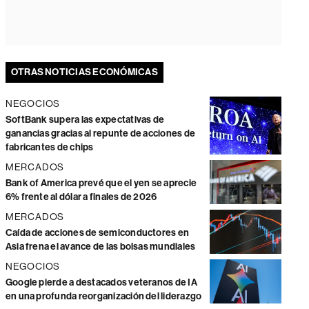
OTRAS NOTICIAS ECONÓMICAS
NEGOCIOS
SoftBank supera las expectativas de
ganancias gracias al repunte de acciones de
fabricantes de chips
MERCADOS
Bank of America prevé que el yen se aprecie
6% frente al dólar a finales de 2026
MERCADOS
Caída de acciones de semiconductores en
Asia frena el avance de las bolsas mundiales
NEGOCIOS
Google pierde a destacados veteranos de IA
en una profunda reorganización del liderazgo