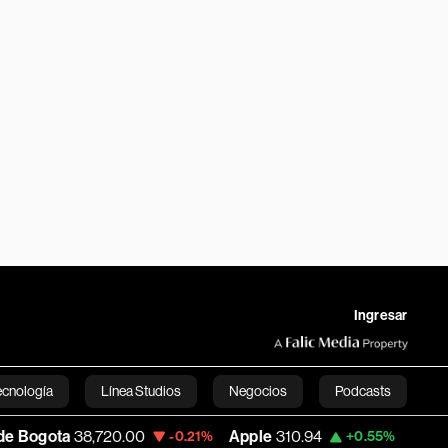
Ingresar
ecnología
Línea Studios
Negocios
Podcasts
720.00
Apple
310.94
USD COP
3,175.95
-0.21%
+0.55%
English