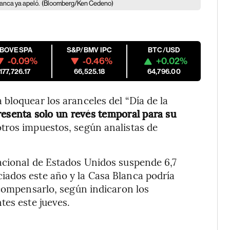
lanca ya apeló.
(Bloomberg/Ken Cedeno)
IBOVESPA
S&P/BMV IPC
BTC/USD
-0.09%
-0.46%
+0.02%
177,726.17
66,525.18
64,796.00
bloquear los aranceles del “Día de la
esenta solo un revés temporal para su
ros impuestos, según analistas de
acional de Estados Unidos suspende 6,7
ados este año y la Casa Blanca podría
 compensarlo, según indicaron los
tes este jueves.