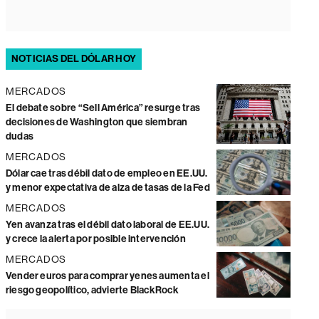
NOTICIAS DEL DÓLAR HOY
MERCADOS
El debate sobre “Sell América” resurge tras
decisiones de Washington que siembran
dudas
MERCADOS
Dólar cae tras débil dato de empleo en EE.UU.
y menor expectativa de alza de tasas de la Fed
MERCADOS
Yen avanza tras el débil dato laboral de EE.UU.
y crece la alerta por posible intervención
MERCADOS
Vender euros para comprar yenes aumenta el
riesgo geopolítico, advierte BlackRock