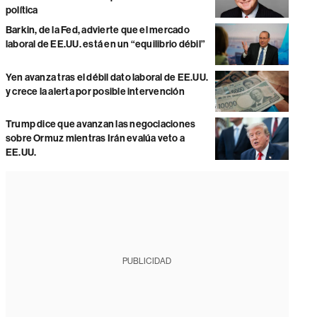
política
Barkin, de la Fed, advierte que el mercado
laboral de EE.UU. está en un “equilibrio débil”
Yen avanza tras el débil dato laboral de EE.UU.
y crece la alerta por posible intervención
Trump dice que avanzan las negociaciones
sobre Ormuz mientras Irán evalúa veto a
EE.UU.
PUBLICIDAD