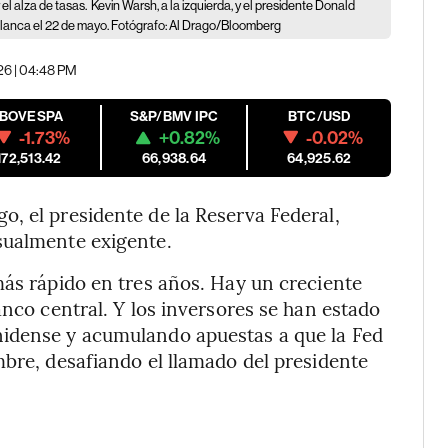
el alza de tasas.
Kevin Warsh, a la izquierda, y el presidente Donald
lanca el 22 de mayo. Fotógrafo: Al Drago/Bloomberg
026 | 04:48 PM
IBOVESPA
S&P/BMV IPC
BTC/USD
-1.73%
+0.82%
-0.02%
172,513.42
66,938.64
64,925.62
, el presidente de la Reserva Federal,
sualmente exigente.
más rápido en tres años. Hay un creciente
anco central. Y los inversores se han estado
nidense y acumulando apuestas a que la Fed
mbre, desafiando el llamado del presidente