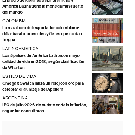
El precio del dólar se debilita en julio y
América Latina tiene la moneda más fuerte
del mundo
COLOMBIA
La mala hora del exportador colombiano:
dólar barato, aranceles y fletes que no dan
tregua
LATINOAMÉRICA
Los 5 países de América Latina con mayor
calidad de vida en 2026, según clasificación
de Wharton
ESTILO DE VIDA
Omega x Swatch lanza un reloj con oro para
celebrar el alunizaje del Apollo 11
ARGENTINA
IPC de julio 2026: de cuánto sería la inflación,
según las consultoras