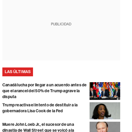
PUBLICIDAD
LAS ÚLTIMAS
Canadá lucha por llegar a un acuerdo antes de
que el arancel del 50% de Trump agrave la
disputa
Trump reactiva el intento de destituir a la
gobernadora Lisa Cook de la Fed
Muere John Loeb Jr., el sucesor de una
dinastía de Wall Street que se volcó a la