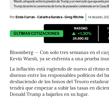
Warsh, atrapado entre la presión de Trump y un mercado que apuesta por 
Trump durante la ceremonia de toma de posesión celebrada en la Casa B
Por
Enda Curran - Catarina Saraiva - Greg Ritchie
14 de junio, 2
NASDAQ
+1.30%
ÚLTIMAS
COTIZACIONES
26,690.62
Bloomberg — Con solo tres semanas en el cargo
Kevin Warsh, ya se enfrenta a una prueba inu
La inflación está rugiendo de nuevo al ritmo 
disenso entre los responsables políticos del b
deshaciendo de los bonos del Tesoro estadou
tendrá que empezar a subir las tasas en dicie
Donald Trump a bajarlos en su lugar.