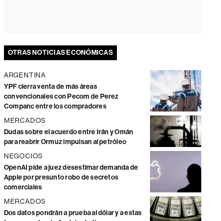
OTRAS NOTICIAS ECONÓMICAS
ARGENTINA
YPF cierra venta de más áreas
convencionales con Pecom de Perez
Companc entre los compradores
MERCADOS
Dudas sobre el acuerdo entre Irán y Omán
para reabrir Ormuz impulsan al petróleo
NEGOCIOS
OpenAI pide a juez desestimar demanda de
Apple por presunto robo de secretos
comerciales
MERCADOS
Dos datos pondrán a prueba al dólar y a estas