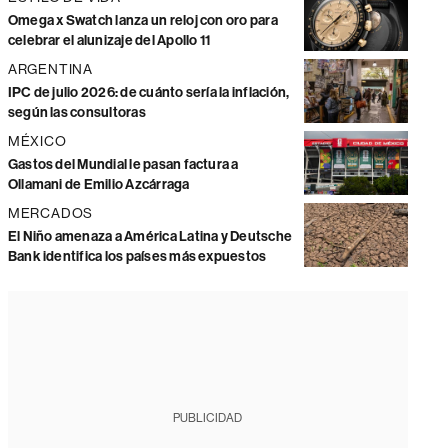
Omega x Swatch lanza un reloj con oro para
celebrar el alunizaje del Apollo 11
ARGENTINA
IPC de julio 2026: de cuánto sería la inflación,
según las consultoras
MÉXICO
Gastos del Mundial le pasan factura a
Ollamani de Emilio Azcárraga
MERCADOS
El Niño amenaza a América Latina y Deutsche
Bank identifica los países más expuestos
PUBLICIDAD