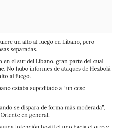
uiere un alto al fuego en Líbano, pero
osas separadas.
en el sur del Líbano, gran parte del cual
che. No hubo informes de ataques de Hezbolá
lto al fuego.
íbano estaba supeditado a “un cese
cuando se dispara de forma más moderada”,
 Oriente en general.
guna intención hostil el uno hacia el otro y