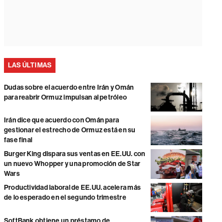
LAS ÚLTIMAS
Dudas sobre el acuerdo entre Irán y Omán
para reabrir Ormuz impulsan al petróleo
Irán dice que acuerdo con Omán para
gestionar el estrecho de Ormuz está en su
fase final
Burger King dispara sus ventas en EE.UU. con
un nuevo Whopper y una promoción de Star
Wars
Productividad laboral de EE.UU. acelera más
de lo esperado en el segundo trimestre
SoftBank obtiene un préstamo de