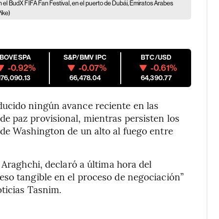
n el BudX FIFA Fan Festival, en el puerto de Dubái, Emiratos Árabes
ike)
IBOVESPA
S&P/BMV IPC
BTC/USD
-0.92%
-0.07%
-0.61%
176,090.13
66,478.04
64,390.77
ucido ningún avance reciente en las
e paz provisional, mientras persisten los
 de Washington de un alto al fuego entre
 Araghchi, declaró a última hora del
eso tangible en el proceso de negociación”
oticias Tasnim.