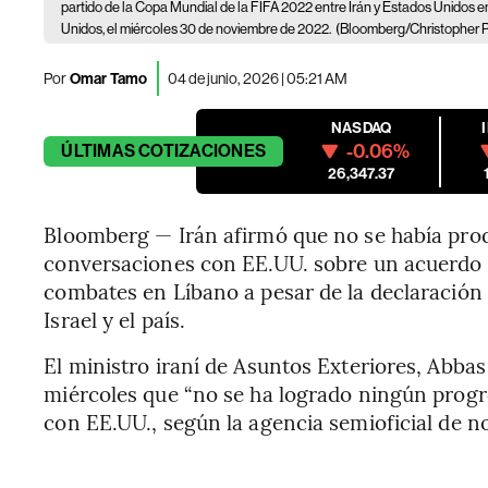
partido de la Copa Mundial de la FIFA 2022 entre Irán y Estados Unidos e
Unidos, el miércoles 30 de noviembre de 2022.
(Bloomberg/Christopher P
Por
Omar Tamo
04 de junio, 2026 | 05:21 AM
NASDAQ
-0.06%
ÚLTIMAS
COTIZACIONES
26,347.37
Bloomberg — Irán afirmó que no se había prod
conversaciones con EE.UU. sobre un acuerdo d
combates en Líbano a pesar de la declaración
Israel y el país.
El ministro iraní de Asuntos Exteriores, Abbas
miércoles que “no se ha logrado ningún progr
con EE.UU., según la agencia semioficial de n