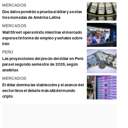
MERCADOS
Dos datos pondrán a prueba al dólar y a estas
tres monedas de América Latina
MERCADOS
Wall Street opera mixto mientras el mercado
espera el informe de empleo y señales sobre
Irán
PERÚ
Las proyecciones del precio del dólar en Perú
para el segundo semestre de 2026, según
analistas
MERCADOS
El dólar domina las stablecoins y el avance del
sector lleva el debate más allá del mundo
cripto