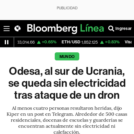
PUBLICIDAD
Ingresar
+0.65%
ETH/USD
+0.83%
Visa
3,014.66
1,852.125
366.13
MUNDO
Odesa, al sur de Ucrania,
se queda sin electricidad
tras ataque de un dron
Al menos cuatro personas resultaron heridas, dijo
Kiper en un post en Telegram. Alrededor de 500 casas
residenciales, docenas de escuelas y guarderías se
encuentran actualmente sin electricidad ni
calefacción.