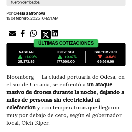
fueron derribados.
Por
Olesia Safronova
19 de febrero, 2025 | 04:31 AM
ÚLTIMAS
COTIZACIONES
NASDAQ
IBOVESPA
S&P/BMV IPC
+1.00%
+0.47%
-0.53%
25,373.85
177,999.00
66,936.99
Bloomberg — La ciudad portuaria de Odesa, en
el sur de Ucrania, se enfrentó a
un ataque
masivo de drones durante la noche, dejando a
miles de personas sin electricidad ni
calefacción
y con temperaturas que llegaron
muy por debajo de cero, según el gobernador
local, Oleh Kiper.