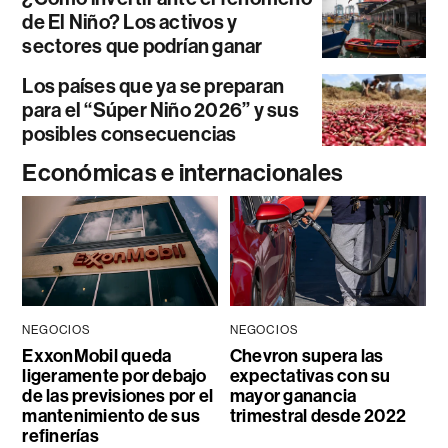
de El Niño? Los activos y
sectores que podrían ganar
Los países que ya se preparan
para el “Súper Niño 2026” y sus
posibles consecuencias
Económicas e internacionales
NEGOCIOS
NEGOCIOS
ExxonMobil queda
Chevron supera las
ligeramente por debajo
expectativas con su
de las previsiones por el
mayor ganancia
mantenimiento de sus
trimestral desde 2022
refinerías