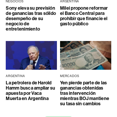
NEGOCIOS
ARGENTINA
Sony eleva su previsión
Milei propone reformar
de ganancias tras sólido
el Banco Central para
desempeño de su
prohibir que financie el
negocio de
gasto público
entretenimiento
ARGENTINA
MERCADOS
La petrolera de Harold
Yen pierde parte de las
Hamm busca ampliar su
ganancias obtenidas
apuesta por Vaca
tras intervención
Muerta en Argentina
mientras BOJ mantiene
su tasa sin cambios