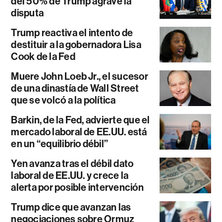
del 50% de Trump agrave la
disputa
Trump reactiva el intento de
destituir a la gobernadora Lisa
Cook de la Fed
Muere John Loeb Jr., el sucesor
de una dinastía de Wall Street
que se volcó a la política
Barkin, de la Fed, advierte que el
mercado laboral de EE.UU. está
en un “equilibrio débil”
Yen avanza tras el débil dato
laboral de EE.UU. y crece la
alerta por posible intervención
Trump dice que avanzan las
negociaciones sobre Ormuz