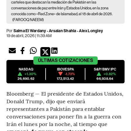
carteles que destacan la mediación de Pakistán en las
conversaciones de paz entre Irán y Estados Unidos, en la zona
conocida como «Red Zone» de Islamabad, el 18 de abril de 2026.
(FAROOQ NAEEM)
Por
Salma El Wardany - Arsalan Shahla - Alex Longley
19 de abril, 2026 | 11:39 AM
ÚLTIMAS
COTIZACIONES
NASDAQ
IBOVESPA
S&P/BMV IPC
+1.30%
-1.73%
+0.82%
26,690.62
172,513.42
66,938.64
Bloomberg — El presidente de Estados Unidos,
Donald Trump, dijo que enviará
representantes a Pakistán para entablar
conversaciones para poner fin a la guerra con
Irán el lunes por la noche, al tiempo que