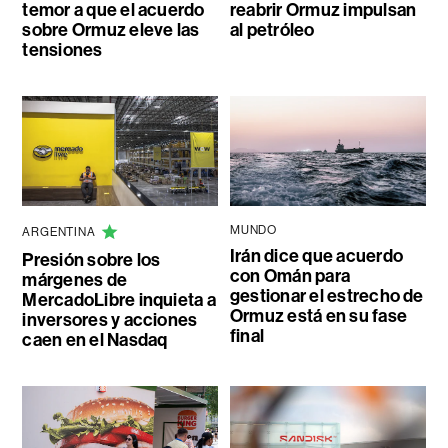
temor a que el acuerdo
reabrir Ormuz impulsan
sobre Ormuz eleve las
al petróleo
tensiones
MUNDO
ARGENTINA
Irán dice que acuerdo
Presión sobre los
con Omán para
márgenes de
gestionar el estrecho de
MercadoLibre inquieta a
Ormuz está en su fase
inversores y acciones
final
caen en el Nasdaq