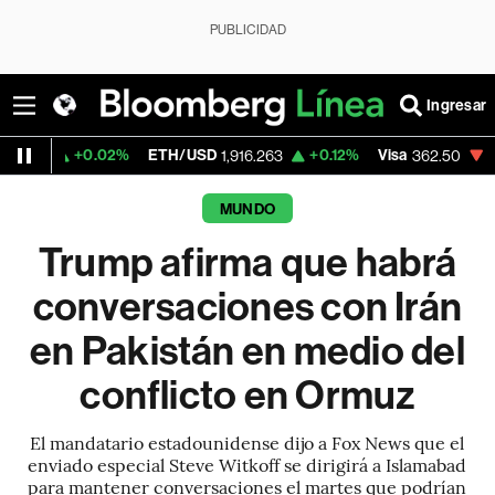
PUBLICIDAD
Ingresar
.02%
ETH/USD
+0.12%
Visa
-2.15%
Merca
1,916.263
362.50
MUNDO
Trump afirma que habrá
conversaciones con Irán
en Pakistán en medio del
conflicto en Ormuz
El mandatario estadounidense dijo a Fox News que el
enviado especial Steve Witkoff se dirigirá a Islamabad
para mantener conversaciones el martes que podrían