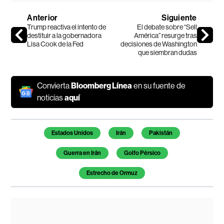
Anterior
Siguiente
Trump reactiva el intento de
El debate sobre “Sell
destituir a la gobernadora
América” resurge tras
Lisa Cook de la Fed
decisiones de Washington
que siembran dudas
Convierta
Bloomberg Línea
en su fuente de
noticias
aquí
Temas de este artículo
Estados Unidos
Irán
Pakistán
Guerra en Irán
Golfo Pérsico
Estrecho de Ormuz