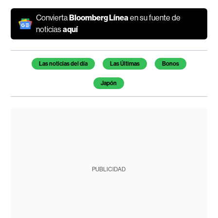
Convierta
Bloomberg Línea
en su fuente de
noticias
aquí
Temas de este artículo
Las noticias del día
Las Últimas
Bonos
Japón
PUBLICIDAD