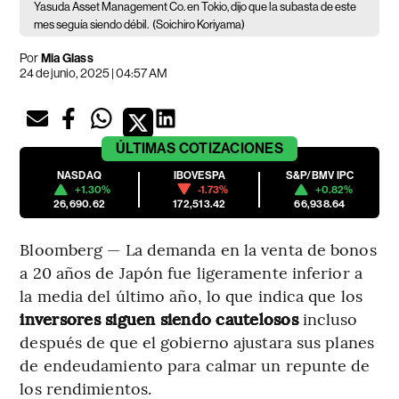
Yasuda Asset Management Co. en Tokio, dijo que la subasta de este
mes seguía siendo débil.
(Soichiro Koriyama)
Por
Mia Glass
24 de junio, 2025 | 04:57 AM
ÚLTIMAS
COTIZACIONES
NASDAQ
IBOVESPA
S&P/BMV IPC
+1.30%
-1.73%
+0.82%
26,690.62
172,513.42
66,938.64
Bloomberg — La demanda en la venta de bonos
a 20 años de Japón fue ligeramente inferior a
la media del último año, lo que indica que los
inversores siguen siendo cautelosos
incluso
después de que el gobierno ajustara sus planes
de endeudamiento para calmar un repunte de
los rendimientos.