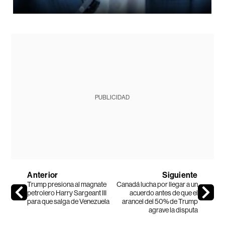
PUBLICIDAD
Anterior
Siguiente
Trump presiona al magnate
Canadá lucha por llegar a un
petrolero Harry Sargeant III
acuerdo antes de que el
para que salga de Venezuela
arancel del 50% de Trump
agrave la disputa