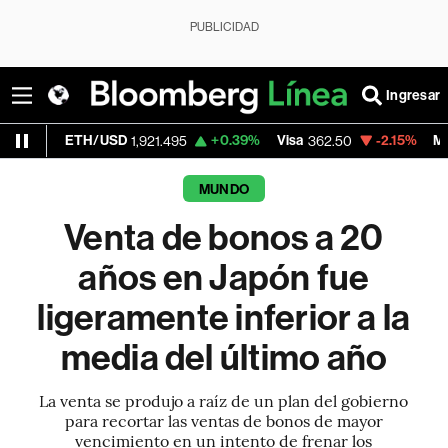
PUBLICIDAD
Ingresar
TH/USD
+0.39%
Visa
-2.15%
MercadoLibre
1,921.495
362.50
MUNDO
Venta de bonos a 20
años en Japón fue
ligeramente inferior a la
media del último año
La venta se produjo a raíz de un plan del gobierno
para recortar las ventas de bonos de mayor
vencimiento en un intento de frenar los