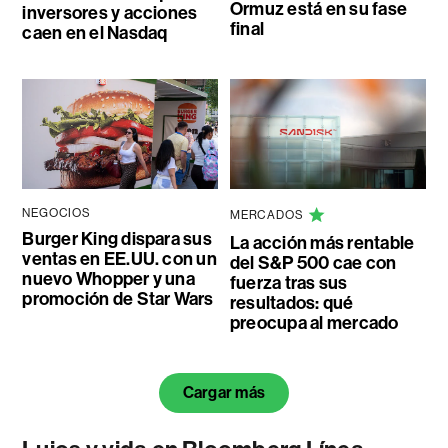
Ormuz está en su fase
inversores y acciones
final
caen en el Nasdaq
NEGOCIOS
MERCADOS
Burger King dispara sus
La acción más rentable
ventas en EE.UU. con un
del S&P 500 cae con
nuevo Whopper y una
fuerza tras sus
promoción de Star Wars
resultados: qué
preocupa al mercado
Cargar más