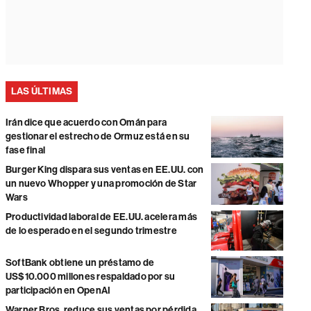
LAS ÚLTIMAS
Irán dice que acuerdo con Omán para
gestionar el estrecho de Ormuz está en su
fase final
Burger King dispara sus ventas en EE.UU. con
un nuevo Whopper y una promoción de Star
Wars
Productividad laboral de EE.UU. acelera más
de lo esperado en el segundo trimestre
SoftBank obtiene un préstamo de
US$10.000 millones respaldado por su
participación en OpenAI
Warner Bros. reduce sus ventas por pérdida