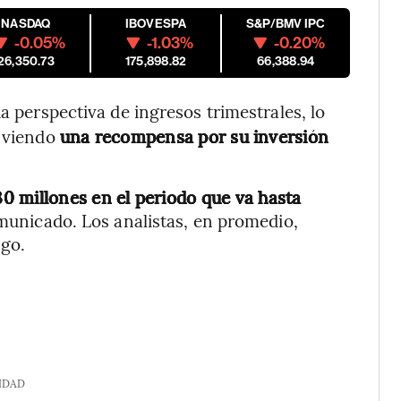
NASDAQ
IBOVESPA
S&P/BMV IPC
-0.05%
-1.03%
-0.20%
26,350.73
175,898.82
66,388.94
a perspectiva de ingresos trimestrales, lo
á viendo
una recompensa por su inversión
0 millones en el periodo que va hasta
omunicado. Los analistas, en promedio,
ngo.
IDAD