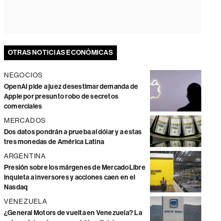
OTRAS NOTICIAS ECONÓMICAS
NEGOCIOS
OpenAI pide a juez desestimar demanda de
Apple por presunto robo de secretos
comerciales
MERCADOS
Dos datos pondrán a prueba al dólar y a estas
tres monedas de América Latina
ARGENTINA
Presión sobre los márgenes de MercadoLibre
inquieta a inversores y acciones caen en el
Nasdaq
VENEZUELA
¿General Motors de vuelta en Venezuela? La