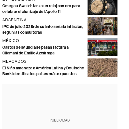
Omega x Swatch lanza un reloj con oro para
celebrar el alunizaje del Apollo 11
ARGENTINA
IPC de julio 2026: de cuánto sería la inflación,
según las consultoras
MÉXICO
Gastos del Mundial le pasan factura a
Ollamani de Emilio Azcárraga
MERCADOS
El Niño amenaza a América Latina y Deutsche
Bank identifica los países más expuestos
PUBLICIDAD