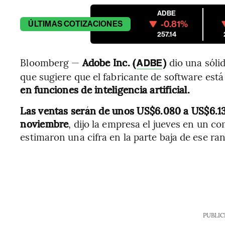
ADBE
-0.81%
ÚLTIMAS
COTIZACIONES
257.14
Bloomberg —
Adobe Inc. (
)
dio una sólid
ADBE
que sugiere que el fabricante de software est
en funciones de inteligencia artificial.
Las ventas serán de unos US$6.080 a US$6.13
noviembre
, dijo la empresa el jueves en un c
estimaron una cifra en la parte baja de ese ra
PUBLIC