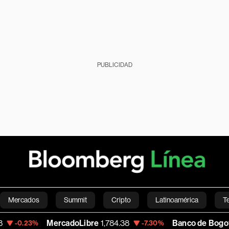
PUBLICIDAD
Mercados
Summit
Cripto
Latinoamérica
T
MercadoLibre
1,784.38
Banco de Bogota
38,580.0
-7.30%
Green
Economía
Estilo de vida
Mundo
Videos