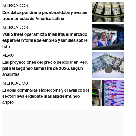
MERCADOS
Dos datos pondrán a prueba al dólar y a estas
tres monedas de América Latina
MERCADOS
Wall Street opera mixto mientras el mercado
espera el informe de empleo y señales sobre
Irán
PERÚ
Las proyecciones del precio del dólar en Perú
para el segundo semestre de 2026, según
analistas
MERCADOS
El dólar domina las stablecoins y el avance del
sector lleva el debate más allá del mundo
cripto