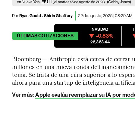
en Nueva York, EE.UU., el martes 15 de agosto de 2023.
(Gabby Jones)
Por
Ryan Gould - Shirin Ghaffary
22 de agosto, 2025 | 08:29 AM
NASDAQ
-0.83%
ÚLTIMAS
COTIZACIONES
26,363.44
Bloomberg — Anthropic está cerca de cerrar 
millones en una nueva ronda de financiamient
tema. Se trata de una cifra superior a lo esp
ahora para una startup de inteligencia artificia
Ver más:
Apple evalúa reemplazar su IA por mode