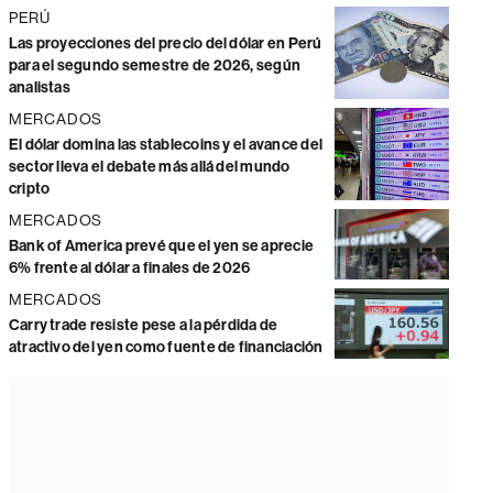
PERÚ
Las proyecciones del precio del dólar en Perú
para el segundo semestre de 2026, según
analistas
MERCADOS
El dólar domina las stablecoins y el avance del
sector lleva el debate más allá del mundo
cripto
MERCADOS
Bank of America prevé que el yen se aprecie
6% frente al dólar a finales de 2026
MERCADOS
Carry trade resiste pese a la pérdida de
atractivo del yen como fuente de financiación