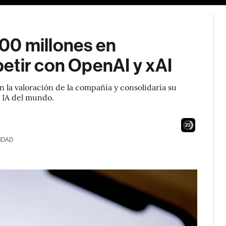
00 millones en
etir con OpenAI y xAI
en la valoración de la compañía y consolidaría su
e IA del mundo.
22
IDAD