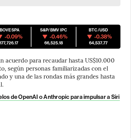
IBOVESPA
S&P/BMV IPC
BTC/USD
-0.09%
-0.46%
-0.38%
177,726.17
66,525.18
64,537.77
un acuerdo para recaudar hasta US$10.000
o, según personas familiarizadas con el
erado y una de las rondas más grandes hasta
l.
los de OpenAI o Anthropic para impulsar a Siri