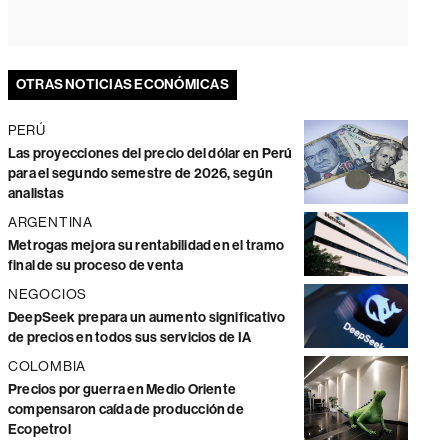
OTRAS NOTICIAS ECONÓMICAS
PERÚ
Las proyecciones del precio del dólar en Perú
para el segundo semestre de 2026, según
analistas
ARGENTINA
Metrogas mejora su rentabilidad en el tramo
final de su proceso de venta
NEGOCIOS
DeepSeek prepara un aumento significativo
de precios en todos sus servicios de IA
COLOMBIA
Precios por guerra en Medio Oriente
compensaron caída de producción de
Ecopetrol