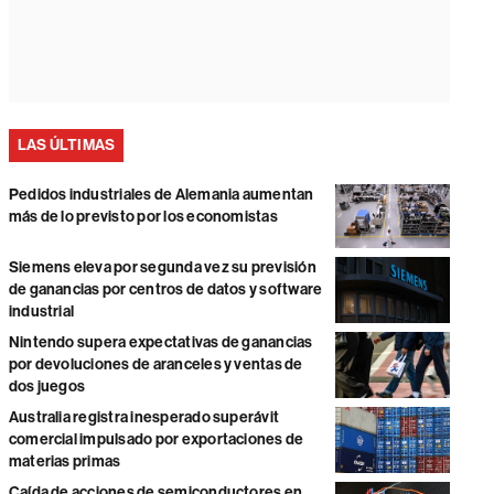
LAS ÚLTIMAS
Pedidos industriales de Alemania aumentan
más de lo previsto por los economistas
Siemens eleva por segunda vez su previsión
de ganancias por centros de datos y software
industrial
Nintendo supera expectativas de ganancias
por devoluciones de aranceles y ventas de
dos juegos
Australia registra inesperado superávit
comercial impulsado por exportaciones de
materias primas
Caída de acciones de semiconductores en