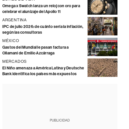
Omega x Swatch lanza un reloj con oro para
celebrar el alunizaje del Apollo 11
ARGENTINA
IPC de julio 2026: de cuánto sería la inflación,
según las consultoras
MÉXICO
Gastos del Mundial le pasan factura a
Ollamani de Emilio Azcárraga
MERCADOS
El Niño amenaza a América Latina y Deutsche
Bank identifica los países más expuestos
PUBLICIDAD