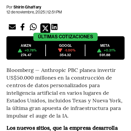
Por
Shirin Ghaffary
12 de noviembre, 2025 | 12:51 PM
ÚLTIMAS
COTIZACIONES
AMZN
GOOGL
META
+0.78%
-1.00%
+0.31%
274.47
354.32
591.88
Bloomberg — Anthropic PBC planea invertir
US$50.000 millones en la construcción de
centros de datos personalizados para
inteligencia artificial en varios lugares de
Estados Unidos, incluidos Texas y Nueva York,
la última gran apuesta de infraestructura para
impulsar el auge de la IA.
Los nuevos sitios, que la empresa desarrolla