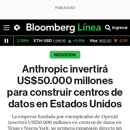
PUBLICIDAD
Ingresar
%
ETH/USD
+0.11%
Visa
-2.15%
MercadoLib
1,916.15
362.50
NEGOCIOS
Anthropic invertirá
US$50.000 millones
para construir centros de
datos en Estados Unidos
La empresa fundada por exempleados de OpenAI
invertirá US$50.000 millones en centros de datos en
Texas y Nueva York, su primera expansión directa sin