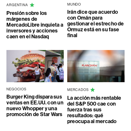
MUNDO
ARGENTINA
Irán dice que acuerdo
Presión sobre los
con Omán para
márgenes de
gestionar el estrecho de
MercadoLibre inquieta a
Ormuz está en su fase
inversores y acciones
final
caen en el Nasdaq
NEGOCIOS
MERCADOS
Burger King dispara sus
La acción más rentable
ventas en EE.UU. con un
del S&P 500 cae con
nuevo Whopper y una
fuerza tras sus
promoción de Star Wars
resultados: qué
preocupa al mercado