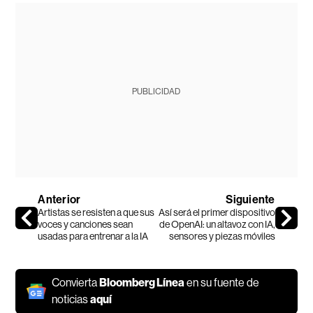
PUBLICIDAD
Anterior
Siguiente
Artistas se resisten a que sus
Así será el primer dispositivo
voces y canciones sean
de OpenAI: un altavoz con IA,
usadas para entrenar a la IA
sensores y piezas móviles
Convierta
Bloomberg Línea
en su fuente de
noticias
aquí