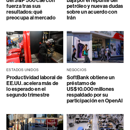
del S&P 500 cae con
baja por el repunte del
fuerza tras sus
petróleo y nuevas dudas
resultados: qué
sobre un acuerdo con
preocupa al mercado
Irán
ESTADOS UNIDOS
NEGOCIOS
Productividad laboral de
SoftBank obtiene un
EE.UU. acelera más de
préstamo de
lo esperado en el
US$10.000 millones
segundo trimestre
respaldado por su
participación en OpenAI