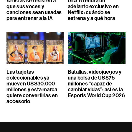
Artistas se resisten a
GTA 6 tendrá un
que sus voces y
adelanto exclusivo en
canciones sean usadas
Netflix: cuándo se
para entrenar a la IA
estrena y a qué hora
Las tarjetas
Batallas, videojuegos y
coleccionables ya
una bolsa de US$75
mueven US$30.000
millones “capaz de
millones y esta marca
cambiar vidas”: así es la
quiere convertirlas en
Esports World Cup 2026
accesorio