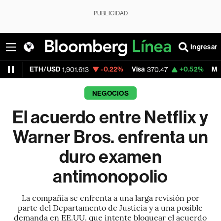
PUBLICIDAD
Ingresar
/USD
-0.22%
Visa
+0.52%
MercadoLibre
1,901.613
370.47
1,
NEGOCIOS
El acuerdo entre Netflix y
Warner Bros. enfrenta un
duro examen
antimonopolio
La compañía se enfrenta a una larga revisión por
parte del Departamento de Justicia y a una posible
demanda en EE.UU. que intente bloquear el acuerdo