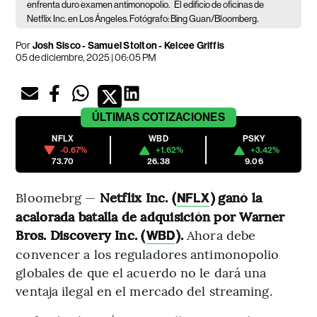
enfrenta duro examen antimonopolio.
El edificio de oficinas de
Netflix Inc. en Los Ángeles. Fotógrafo: Bing Guan/Bloomberg.
Por
Josh Sisco - Samuel Stolton - Kelcee Griffis
05 de diciembre, 2025 | 06:05 PM
ÚLTIMAS
COTIZACIONES
NFLX
WBD
PSKY
-0.67%
+1.62%
+3.42%
73.70
26.38
9.06
Bloomebrg —
Netflix Inc. (
) ganó la
NFLX
acalorada batalla de adquisición por Warner
Bros. Discovery Inc. (
).
Ahora debe
WBD
convencer a los reguladores antimonopolio
globales de que el acuerdo no le dará una
ventaja ilegal en el mercado del streaming.