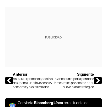
PUBLICIDAD
Anterior
Siguiente
Así será el primer dispositivo
Cencosud reporta pérdidas
de OpenAI: un altavoz con IA,
trimestrales por costos de su
sensores y piezas móviles
nuevo plan estratégico
Convierta
Bloomberg Línea
en su fuente de