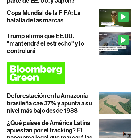
parte de EE. UU. y Japón?
Copa Mundial de la FIFA: La
batalla de las marcas
Trump afirma que EE.UU.
"mantendrá el estrecho" y lo
controlará
Deforestación en la Amazonía
brasileña cae 37% y apunta a su
nivel más bajo desde 1988
¿Qué países de América Latina
apuestan por el fracking? El
panorama legal que marcará las