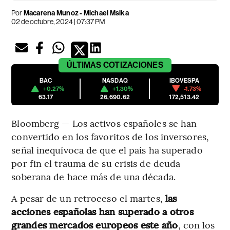
Por
Macarena Munoz - Michael Msika
02 de octubre, 2024 | 07:37 PM
ÚLTIMAS
COTIZACIONES
BAC
NASDAQ
IBOVESPA
+0.27%
+1.30%
-1.73%
63.17
26,690.62
172,513.42
Bloomberg — Los activos españoles se han
convertido en los favoritos de los inversores,
señal inequívoca de que el país ha superado
por fin el trauma de su crisis de deuda
soberana de hace más de una década.
A pesar de un retroceso el martes,
las
acciones españolas han superado a otros
grandes mercados europeos este año
, con los