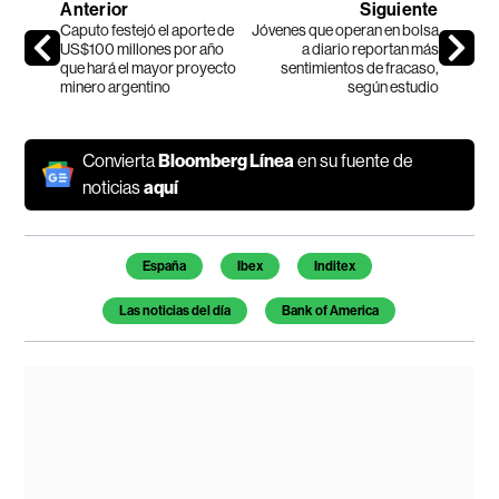
Anterior
Siguiente
Caputo festejó el aporte de
Jóvenes que operan en bolsa
US$100 millones por año
a diario reportan más
que hará el mayor proyecto
sentimientos de fracaso,
minero argentino
según estudio
Convierta
Bloomberg Línea
en su fuente de
noticias
aquí
Temas de este artículo
España
Ibex
Inditex
Las noticias del día
Bank of America