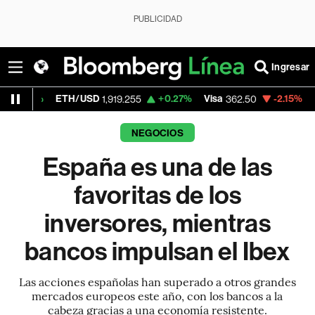
PUBLICIDAD
Ingresar
TH/USD
+0.27%
Visa
-2.15%
MercadoLibre
1,919.255
362.50
NEGOCIOS
España es una de las
favoritas de los
inversores, mientras
bancos impulsan el Ibex
Las acciones españolas han superado a otros grandes
mercados europeos este año, con los bancos a la
cabeza gracias a una economía resistente.