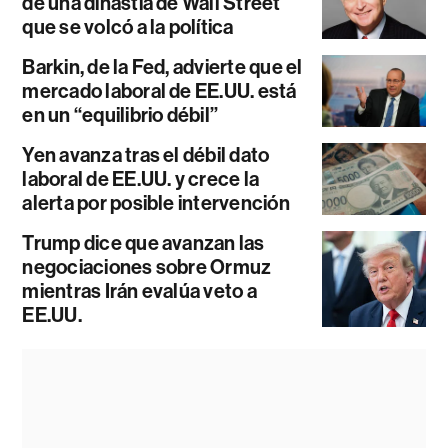
de una dinastía de Wall Street
que se volcó a la política
Barkin, de la Fed, advierte que el
mercado laboral de EE.UU. está
en un “equilibrio débil”
Yen avanza tras el débil dato
laboral de EE.UU. y crece la
alerta por posible intervención
Trump dice que avanzan las
negociaciones sobre Ormuz
mientras Irán evalúa veto a
EE.UU.