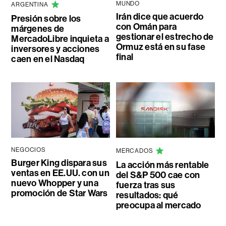
MUNDO
ARGENTINA
Irán dice que acuerdo
Presión sobre los
con Omán para
márgenes de
gestionar el estrecho de
MercadoLibre inquieta a
Ormuz está en su fase
inversores y acciones
final
caen en el Nasdaq
NEGOCIOS
MERCADOS
Burger King dispara sus
La acción más rentable
ventas en EE.UU. con un
del S&P 500 cae con
nuevo Whopper y una
fuerza tras sus
promoción de Star Wars
resultados: qué
preocupa al mercado