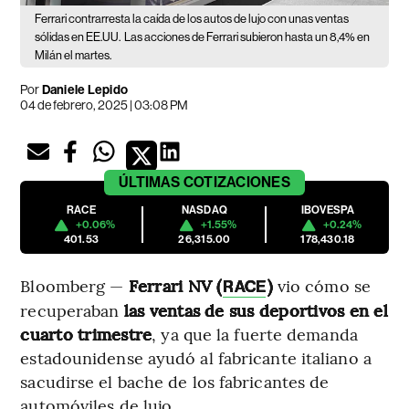
Ferrari contrarresta la caída de los autos de lujo con unas ventas
sólidas en EE.UU.
Las acciones de Ferrari subieron hasta un 8,4% en
Milán el martes.
Por
Daniele Lepido
04 de febrero, 2025 | 03:08 PM
ÚLTIMAS
COTIZACIONES
RACE
NASDAQ
IBOVESPA
+0.06%
+1.55%
+0.24%
401.53
26,315.00
178,430.18
Bloomberg —
Ferrari NV (
)
vio cómo se
RACE
recuperaban
las ventas de sus deportivos en el
cuarto trimestre
, ya que la fuerte demanda
estadounidense ayudó al fabricante italiano a
sacudirse el bache de los fabricantes de
automóviles de lujo.