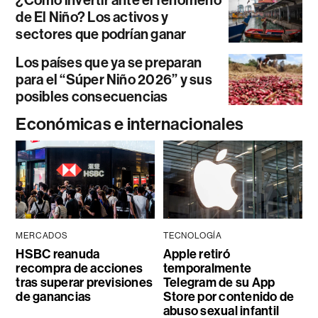
¿Cómo invertir ante el fenómeno
de El Niño? Los activos y
sectores que podrían ganar
Los países que ya se preparan
para el “Súper Niño 2026” y sus
posibles consecuencias
Económicas e internacionales
MERCADOS
TECNOLOGÍA
HSBC reanuda
Apple retiró
recompra de acciones
temporalmente
tras superar previsiones
Telegram de su App
de ganancias
Store por contenido de
abuso sexual infantil