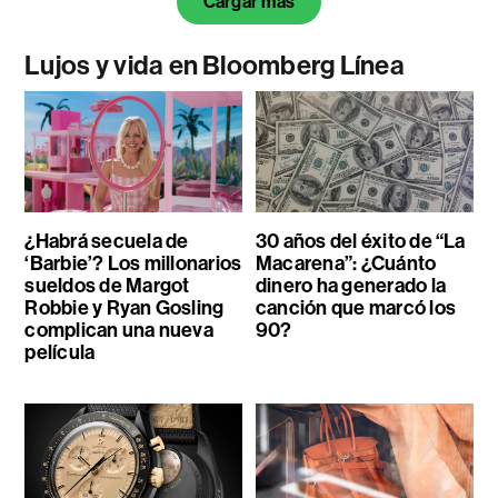
Cargar más
Lujos y vida en Bloomberg Línea
¿Habrá secuela de
30 años del éxito de “La
‘Barbie’? Los millonarios
Macarena”: ¿Cuánto
sueldos de Margot
dinero ha generado la
Robbie y Ryan Gosling
canción que marcó los
complican una nueva
90?
película