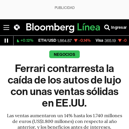
PUBLICIDAD
Ingresar
0.12%
ETH/USD
-0.14%
Visa
-0.13%
Merca
1,864.87
365.19
NEGOCIOS
Ferrari contrarresta la
caída de los autos de lujo
con unas ventas sólidas
en EE.UU.
Las ventas aumentaron un 14% hasta los 1.740 millones
de euros (US$1.800 millones) con respecto al año
anterior, y los beneficios antes de intereses,