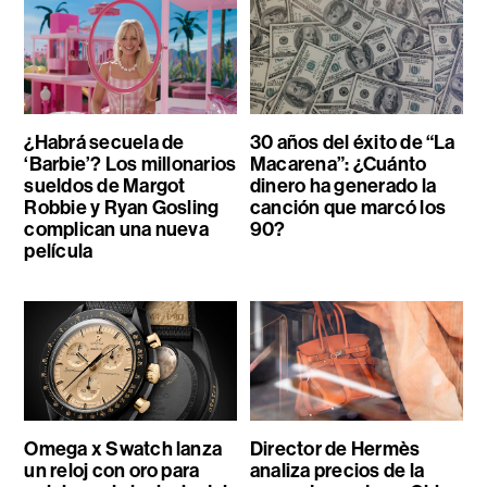
¿Habrá secuela de
30 años del éxito de “La
‘Barbie’? Los millonarios
Macarena”: ¿Cuánto
sueldos de Margot
dinero ha generado la
Robbie y Ryan Gosling
canción que marcó los
complican una nueva
90?
película
Omega x Swatch lanza
Director de Hermès
un reloj con oro para
analiza precios de la