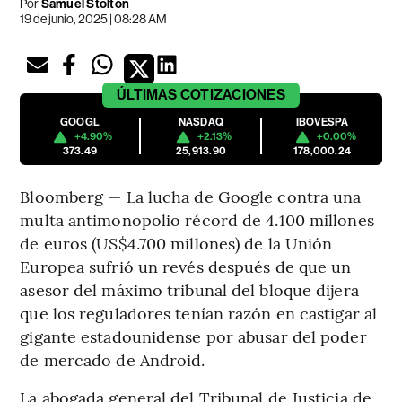
Por
Samuel Stolton
19 de junio, 2025 | 08:28 AM
ÚLTIMAS
COTIZACIONES
GOOGL
NASDAQ
IBOVESPA
+4.90%
+2.13%
+0.00%
373.49
25,913.90
178,000.24
Bloomberg — La lucha de Google contra una
multa antimonopolio récord de 4.100 millones
de euros (US$4.700 millones) de la Unión
Europea sufrió un revés después de que un
asesor del máximo tribunal del bloque dijera
que los reguladores tenían razón en castigar al
gigante estadounidense por abusar del poder
de mercado de Android.
La abogada general del Tribunal de Justicia de