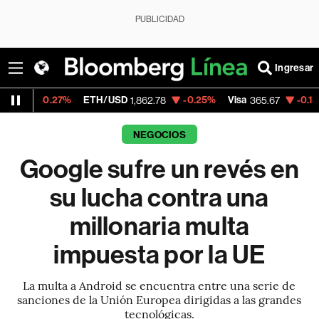
PUBLICIDAD
Ingresar
7%
ETH/USD
-0.25%
Visa
-0.13%
MercadoL
1,862.78
365.67
NEGOCIOS
Google sufre un revés en
su lucha contra una
millonaria multa
impuesta por la UE
La multa a Android se encuentra entre una serie de
sanciones de la Unión Europea dirigidas a las grandes
tecnológicas.