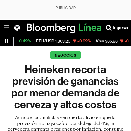
PUBLICIDAD
Ingresar
.49%
ETH/USD
-0.99%
Visa
-0.07%
Merca
1,863.20
365.86
NEGOCIOS
Heineken recorta
previsión de ganancias
por menor demanda de
cerveza y altos costos
Aunque los analistas ven cierto alivio en que la
previsión no haya caído por debajo del 4%, la
cervecera enfrenta presiones por inflación, consumo