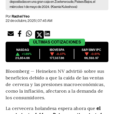
depositadas en una gran caja en Zoeterwoude, Países Bajos, el
miércoles 1 de mayo de 2024.
(Ksenia Kuleshova)
Por
Rachel Yeo
22 de octubre, 2025 | 07:45 AM
ÚLTIMAS
COTIZACIONES
NASDAQ
IBOVESPA
S&P/BMV IPC
+1.89%
-0.37%
-0.51%
25,854.66
177,337.86
66,593.97
Bloomberg — Heineken NV advirtió sobre sus
beneficios debido a que la caída de las ventas
de cerveza y las presiones macroeconómicas,
como la inflación, afectaron a la demanda de
los consumidores.
La cervecera holandesa espera ahora que
el