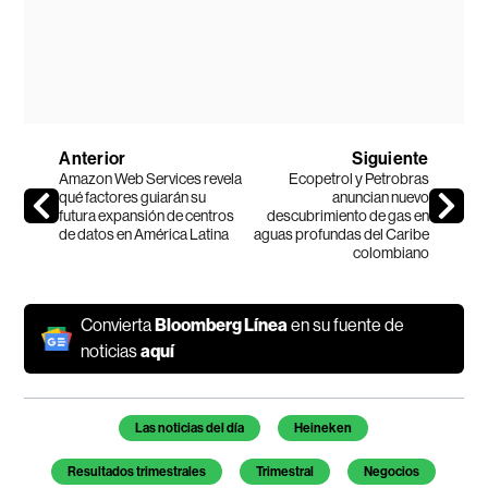
Anterior
Siguiente
Amazon Web Services revela
Ecopetrol y Petrobras
qué factores guiarán su
anuncian nuevo
futura expansión de centros
descubrimiento de gas en
de datos en América Latina
aguas profundas del Caribe
colombiano
Convierta
Bloomberg Línea
en su fuente de
noticias
aquí
Temas de este artículo
Las noticias del día
Heineken
Resultados trimestrales
Trimestral
Negocios