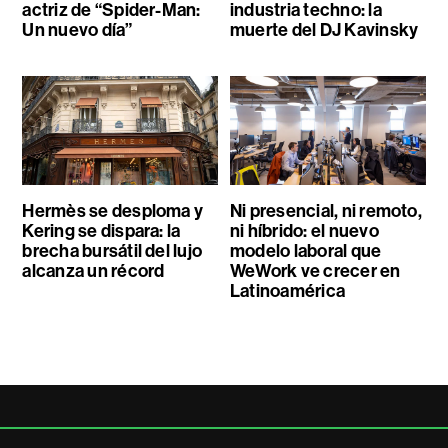
actriz de “Spider-Man:
industria techno: la
Un nuevo día”
muerte del DJ Kavinsky
Hermès se desploma y
Ni presencial, ni remoto,
Kering se dispara: la
ni híbrido: el nuevo
brecha bursátil del lujo
modelo laboral que
alcanza un récord
WeWork ve crecer en
Latinoamérica