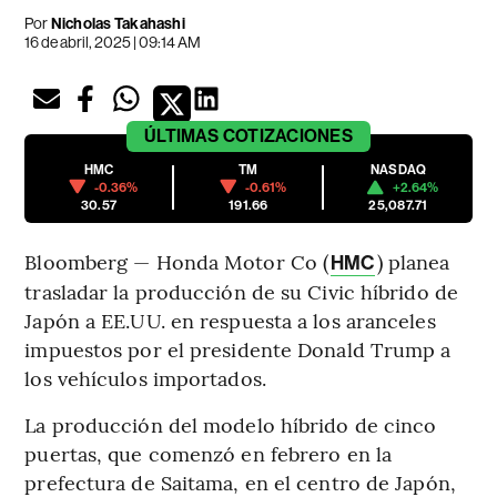
Por
Nicholas Takahashi
16 de abril, 2025 | 09:14 AM
ÚLTIMAS
COTIZACIONES
HMC
TM
NASDAQ
-0.36%
-0.61%
+2.64%
30.57
191.66
25,087.71
Bloomberg — Honda Motor Co (
) planea
HMC
trasladar la producción de su Civic híbrido de
Japón a EE.UU. en respuesta a los aranceles
impuestos por el presidente Donald Trump a
los vehículos importados.
La producción del modelo híbrido de cinco
puertas, que comenzó en febrero en la
prefectura de Saitama, en el centro de Japón,