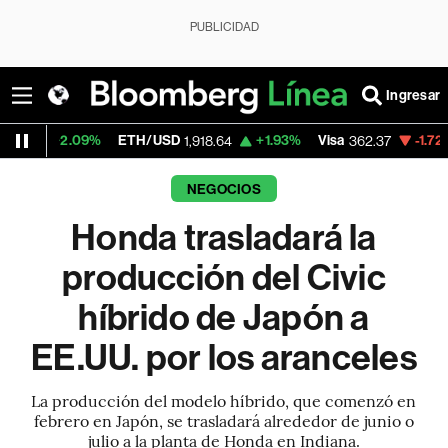
PUBLICIDAD
Ingresar
09%
ETH/USD
+1.93%
Visa
-1.72%
Mercado
1,918.64
362.37
NEGOCIOS
Honda trasladará la
producción del Civic
híbrido de Japón a
EE.UU. por los aranceles
La producción del modelo híbrido, que comenzó en
febrero en Japón, se trasladará alrededor de junio o
julio a la planta de Honda en Indiana.