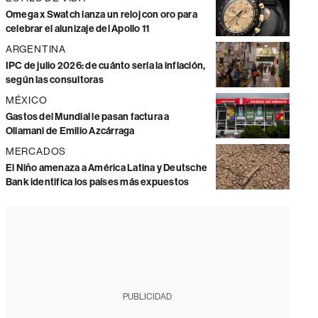
Omega x Swatch lanza un reloj con oro para
celebrar el alunizaje del Apollo 11
ARGENTINA
IPC de julio 2026: de cuánto sería la inflación,
según las consultoras
MÉXICO
Gastos del Mundial le pasan factura a
Ollamani de Emilio Azcárraga
MERCADOS
El Niño amenaza a América Latina y Deutsche
Bank identifica los países más expuestos
PUBLICIDAD