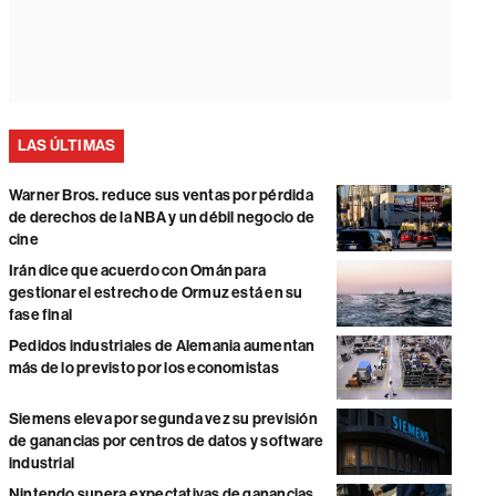
LAS ÚLTIMAS
Warner Bros. reduce sus ventas por pérdida
de derechos de la NBA y un débil negocio de
cine
Irán dice que acuerdo con Omán para
gestionar el estrecho de Ormuz está en su
fase final
Pedidos industriales de Alemania aumentan
más de lo previsto por los economistas
Siemens eleva por segunda vez su previsión
de ganancias por centros de datos y software
industrial
Nintendo supera expectativas de ganancias