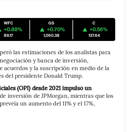
WFC
GS
C
+0.88%
+0.70%
+0.56%
89.17
1,060.38
137.64
uperó las estimaciones de los analistas para
 negociación y banca de inversión,
 acuerdos y la suscripción en medio de la
les del presidente Donald Trump.
niciales (OPI) desde 2021 impulsó un
de inversión de JPMorgan, mientras que los
reveía un aumento del 11% y el 17%,