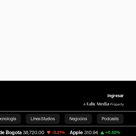
Ingresar
ecnología
Línea Studios
Negocios
Podcasts
,720.00
Apple
310.94
USD COP
3,175.95
-0.21%
+0.55%
English