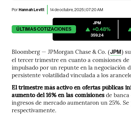
Por
Hannah Levitt
14 de octubre, 2025 | 07:20 AM
JPM
+0.48%
ÚLTIMAS
COTIZACIONES
359.24
Bloomberg — JPMorgan Chase & Co. (
) s
JPM
el tercer trimestre en cuanto a comisiones de
impulsado por un repunte en la negociación de
persistente volatilidad vinculada a los arance
El trimestre más activo en ofertas públicas i
aumento del 16% en las comisiones
de banca 
ingresos de mercado aumentaron un 25%. Se p
respectivamente.