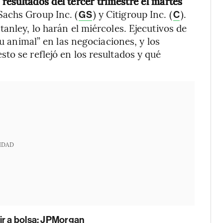
esultados del tercer trimestre el martes
Sachs Group Inc. (
) y Citigroup Inc. (
).
GS
C
anley, lo harán el miércoles. Ejecutivos de
tu animal” en las negociaciones, y los
to se reflejó en los resultados y qué
IDAD
ir a bolsa: JPMorgan