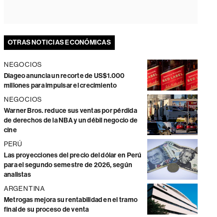
OTRAS NOTICIAS ECONÓMICAS
NEGOCIOS
Diageo anuncia un recorte de US$1.000
millones para impulsar el crecimiento
NEGOCIOS
Warner Bros. reduce sus ventas por pérdida
de derechos de la NBA y un débil negocio de
cine
PERÚ
Las proyecciones del precio del dólar en Perú
para el segundo semestre de 2026, según
analistas
ARGENTINA
Metrogas mejora su rentabilidad en el tramo
final de su proceso de venta