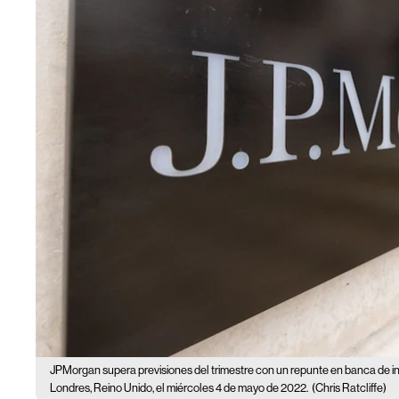
JPMorgan supera previsiones del trimestre con un repunte en banca de inv
Londres, Reino Unido, el miércoles 4 de mayo de 2022.
(Chris Ratcliffe)