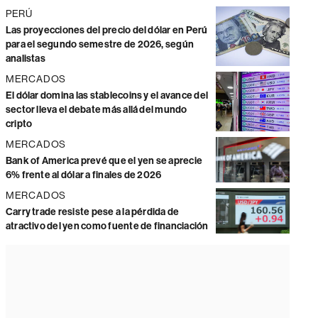
PERÚ
Las proyecciones del precio del dólar en Perú
para el segundo semestre de 2026, según
analistas
MERCADOS
El dólar domina las stablecoins y el avance del
sector lleva el debate más allá del mundo
cripto
MERCADOS
Bank of America prevé que el yen se aprecie
6% frente al dólar a finales de 2026
MERCADOS
Carry trade resiste pese a la pérdida de
atractivo del yen como fuente de financiación