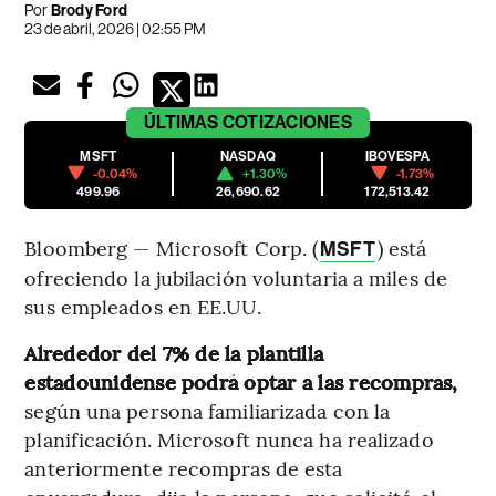
Por
Brody Ford
23 de abril, 2026 | 02:55 PM
ÚLTIMAS
COTIZACIONES
MSFT
NASDAQ
IBOVESPA
-0.04%
+1.30%
-1.73%
499.96
26,690.62
172,513.42
Bloomberg — Microsoft Corp. (
) está
MSFT
ofreciendo la jubilación voluntaria a miles de
sus empleados en EE.UU.
Alrededor del 7% de la plantilla
estadounidense podrá optar a las recompras,
según una persona familiarizada con la
planificación. Microsoft nunca ha realizado
anteriormente recompras de esta