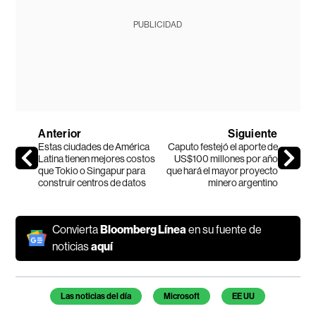
PUBLICIDAD
Anterior
Siguiente
Estas ciudades de América
Caputo festejó el aporte de
Latina tienen mejores costos
US$100 millones por año
que Tokio o Singapur para
que hará el mayor proyecto
construir centros de datos
minero argentino
Convierta
Bloomberg Línea
en su fuente de
noticias
aquí
Temas de este artículo
Las noticias del día
Microsoft
EE UU