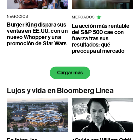
NEGOCIOS
MERCADOS
Burger King dispara sus
La acción más rentable
ventas en EE.UU. con un
del S&P 500 cae con
nuevo Whopper y una
fuerza tras sus
promoción de Star Wars
resultados: qué
preocupa al mercado
Cargar más
Lujos y vida en Bloomberg Línea