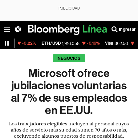
PUBLICIDAD
Ingresar
-0.22%
ETH/USD
-0.16%
Visa
-2.15%
Mer
1,916.058
362.50
NEGOCIOS
Microsoft ofrece
jubilaciones voluntarias
al 7% de sus empleados
en EE.UU.
Los trabajadores elegibles incluyen al personal cuyos
años de servicio más su edad sumen 70 años o más,
excluyendo algunos puestos de responsabilidad.