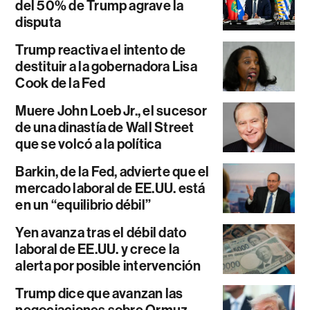
del 50% de Trump agrave la
disputa
Trump reactiva el intento de
destituir a la gobernadora Lisa
Cook de la Fed
Muere John Loeb Jr., el sucesor
de una dinastía de Wall Street
que se volcó a la política
Barkin, de la Fed, advierte que el
mercado laboral de EE.UU. está
en un “equilibrio débil”
Yen avanza tras el débil dato
laboral de EE.UU. y crece la
alerta por posible intervención
Trump dice que avanzan las
negociaciones sobre Ormuz