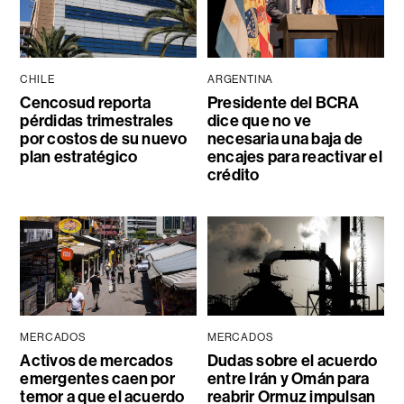
CHILE
ARGENTINA
Cencosud reporta
Presidente del BCRA
pérdidas trimestrales
dice que no ve
por costos de su nuevo
necesaria una baja de
plan estratégico
encajes para reactivar el
crédito
MERCADOS
MERCADOS
Activos de mercados
Dudas sobre el acuerdo
emergentes caen por
entre Irán y Omán para
temor a que el acuerdo
reabrir Ormuz impulsan