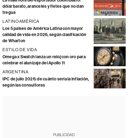
La mala hora del exportador colombiano:
dólar barato, aranceles y fletes que no dan
tregua
LATINOAMÉRICA
Los 5 países de América Latina con mayor
calidad de vida en 2026, según clasificación
de Wharton
ESTILO DE VIDA
Omega x Swatch lanza un reloj con oro para
celebrar el alunizaje del Apollo 11
ARGENTINA
IPC de julio 2026: de cuánto sería la inflación,
según las consultoras
PUBLICIDAD