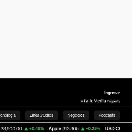
Ingresar
ecnología
Línea Studios
Negocios
Podcasts
00
Apple
313.305
USD COP
3,159.60
+0.46%
+0.25%
English