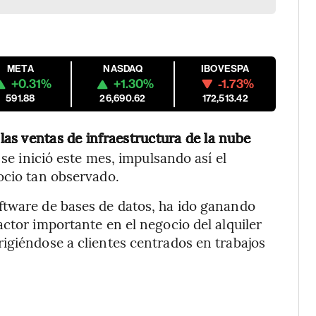
META
NASDAQ
IBOVESPA
+0.31%
+1.30%
-1.73%
591.88
26,690.62
172,513.42
las ventas de infraestructura de la nube
se inició este mes, impulsando así el
ocio tan observado.
ftware de bases de datos, ha ido ganando
ctor importante en el negocio del alquiler
igiéndose a clientes centrados en trabajos