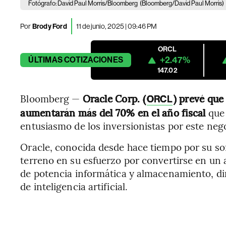
Fotógrafo: David Paul Morris/Bloomberg
(Bloomberg/David Paul Morris)
Por
Brody Ford
11 de junio, 2025 | 09:46 PM
ORCL
+2.47%
ÚLTIMAS
COTIZACIONES
147.02
Bloomberg —
Oracle Corp. (
)
prevé que
ORCL
aumentarán más del 70%
en el año fiscal
que 
entusiasmo de los inversionistas por este neg
Oracle, conocida desde hace tiempo por su so
terreno en su esfuerzo por convertirse en un a
de potencia informática y almacenamiento, dir
de inteligencia artificial.