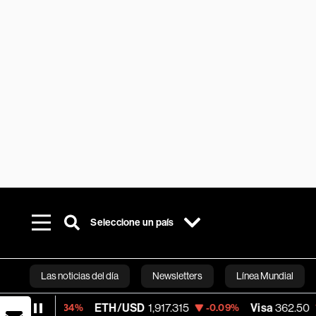
Seleccione un país
Las noticias del día
Newsletters
Línea Mundial
ETH/USD
1,917.315
Visa
362.50
-0.34%
-0.09%
-2.15%
Bloomberg 