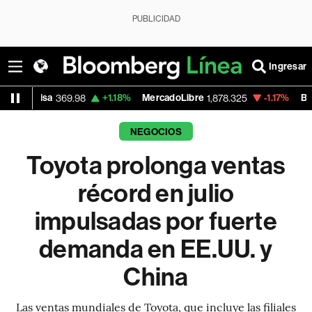
PUBLICIDAD
Ingresar
+1.18%
MercadoLibre
-1.17%
Banco de Bogo
369.98
1,878.325
NEGOCIOS
Toyota prolonga ventas
récord en julio
impulsadas por fuerte
demanda en EE.UU. y
China
Las ventas mundiales de Toyota, que incluye las filiales