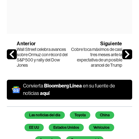
Anterior
Siguiente
Wall Street celebra avances
Cobre toca máximos de casi
sobre Ormuz con récord del
tres meses ante la
S&P 500 y rally del Dow
expectativa de un posible
Jones
arancel de Trump
Convierta
Bloomberg Línea
en su fuente de
noticias
aquí
Temas de este artículo
Las noticias del día
Toyota
China
EE UU
Estados Unidos
Vehículos