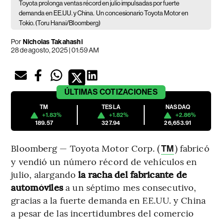
Toyota prolonga ventas récord en julio impulsadas por fuerte
demanda en EE.UU. y China.
Un concesionario Toyota Motor en
Tokio. (Toru Hanai/Bloomberg)
Por
Nicholas Takahashi
28 de agosto, 2025 | 01:59 AM
ÚLTIMAS
COTIZACIONES
TM
TESLA
NASDAQ
+1.83%
+1.82%
+2.86%
189.57
327.94
26,653.91
Bloomberg — Toyota Motor Corp. (
) fabricó
TM
y vendió un número récord de vehículos en
julio, alargando
la racha del fabricante de
automóviles
a un séptimo mes consecutivo,
gracias a la fuerte demanda en EE.UU. y China
a pesar de las incertidumbres del comercio