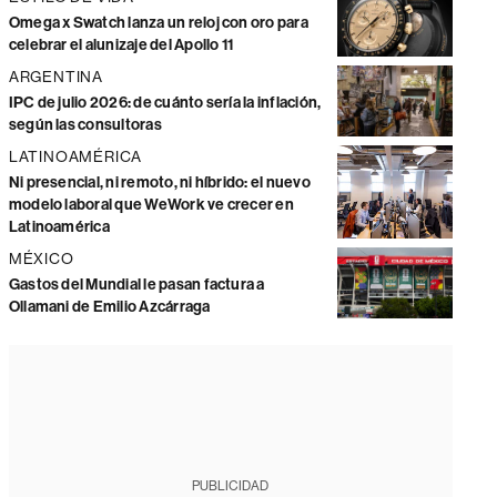
Omega x Swatch lanza un reloj con oro para
celebrar el alunizaje del Apollo 11
ARGENTINA
IPC de julio 2026: de cuánto sería la inflación,
según las consultoras
LATINOAMÉRICA
Ni presencial, ni remoto, ni híbrido: el nuevo
modelo laboral que WeWork ve crecer en
Latinoamérica
MÉXICO
Gastos del Mundial le pasan factura a
Ollamani de Emilio Azcárraga
PUBLICIDAD