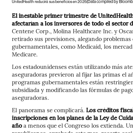
(Data compiled by Bloomb
UnitedHealth reducirá sus beneficios en 2025
El inestable primer trimestre de UnitedHealt
afectarían a los inversores de todo el sector
Centene Corp., Molina Healthcare Inc. y Oscar 
retirado sus previsiones, alegando problemas
gubernamentales, como Medicaid, los mercado
Medicare.
Los estadounidenses están utilizando más at
aseguradoras previeron al fijar las primas el
programas gubernamentales están restringiend
subsidiada y modificando las fórmulas de pag
aseguradoras.
El panorama se complicará.
Los créditos fisc
inscripciones en los planes de la Ley de Cuid
año
a menos que el Congreso los extienda. Un
republicanos, aprobada este mes, recorta casi 