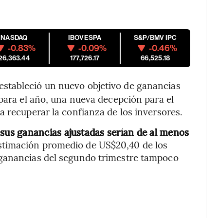
NASDAQ
IBOVESPA
S&P/BMV IPC
-0.83%
-0.09%
-0.46%
26,363.44
177,726.17
66,525.18
 estableció un nuevo objetivo de ganancias
 para el año, una nueva decepción para el
a recuperar la confianza de los inversores.
us ganancias ajustadas serían de al menos
 estimación promedio de US$20,40 de los
 ganancias del segundo trimestre tampoco