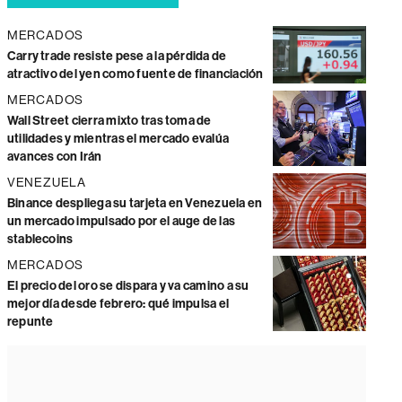
MERCADOS
Carry trade resiste pese a la pérdida de
atractivo del yen como fuente de financiación
MERCADOS
Wall Street cierra mixto tras toma de
utilidades y mientras el mercado evalúa
avances con Irán
VENEZUELA
Binance despliega su tarjeta en Venezuela en
un mercado impulsado por el auge de las
stablecoins
MERCADOS
El precio del oro se dispara y va camino a su
mejor día desde febrero: qué impulsa el
repunte