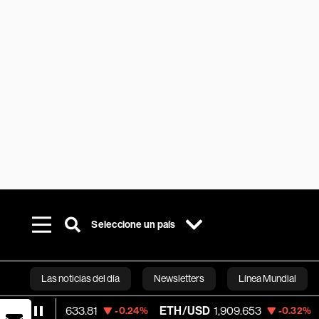
Seleccione un país
Las noticias del día
Newsletters
Línea Mundial
SD
64,633.81
ETH/USD
1,909.653
Visa
3
-0.24%
-0.32%
Bloomberg 