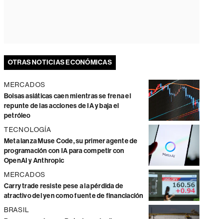
OTRAS NOTICIAS ECONÓMICAS
MERCADOS
Bolsas asiáticas caen mientras se frena el
repunte de las acciones de IA y baja el
petróleo
TECNOLOGÍA
Meta lanza Muse Code, su primer agente de
programación con IA para competir con
OpenAI y Anthropic
MERCADOS
Carry trade resiste pese a la pérdida de
atractivo del yen como fuente de financiación
BRASIL