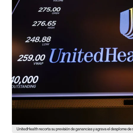
UnitedHealth recorta su previsión de ganancias y agrava el desplome de 