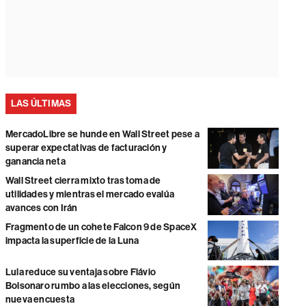
LAS ÚLTIMAS
MercadoLibre se hunde en Wall Street pese a
superar expectativas de facturación y
ganancia neta
Wall Street cierra mixto tras toma de
utilidades y mientras el mercado evalúa
avances con Irán
Fragmento de un cohete Falcon 9 de SpaceX
impacta la superficie de la Luna
Lula reduce su ventaja sobre Flávio
Bolsonaro rumbo a las elecciones, según
nueva encuesta