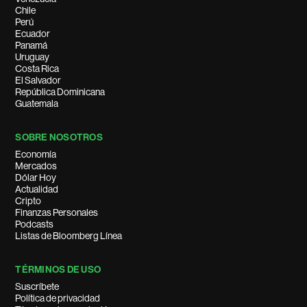
Chile
Perú
Ecuador
Panamá
Uruguay
Costa Rica
El Salvador
República Dominicana
Guatemala
SOBRE NOSOTROS
Economía
Mercados
Dólar Hoy
Actualidad
Cripto
Finanzas Personales
Podcasts
Listas de Bloomberg Línea
TÉRMINOS DE USO
Suscríbete
Política de privacidad