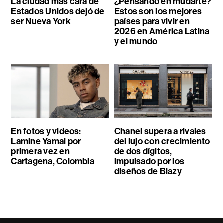
La ciudad más cara de
¿Pensando en mudarte?
Estados Unidos dejó de
Estos son los mejores
ser Nueva York
países para vivir en
2026 en América Latina
y el mundo
En fotos y videos:
Chanel supera a rivales
Lamine Yamal por
del lujo con crecimiento
primera vez en
de dos dígitos,
Cartagena, Colombia
impulsado por los
diseños de Blazy