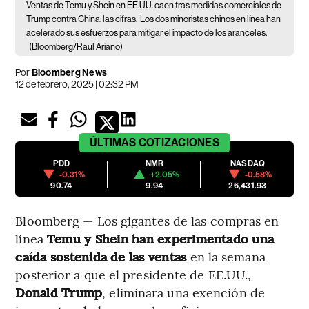
Ventas de Temu y Shein en EE.UU. caen tras medidas comerciales de
Trump contra China: las cifras.
Los dos minoristas chinos en línea han
acelerado sus esfuerzos para mitigar el impacto de los aranceles.
(Bloomberg/Raul Ariano)
Por
Bloomberg News
12 de febrero, 2025 | 02:32 PM
ÚLTIMAS
COTIZACIONES
PDD
NMR
NASDAQ
-0.31%
+2.05%
-0.58%
90.74
9.94
26,431.93
Bloomberg — Los gigantes de las compras en
línea
Temu y Shein han experimentado una
caída sostenida de las ventas
en la semana
posterior a que el presidente de EE.UU.,
Donald Trump
, eliminara una exención de