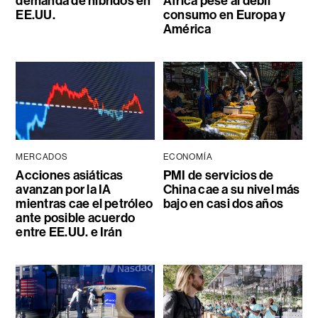
demanda de híbridos en
África pese al débil
EE.UU.
consumo en Europa y
América
MERCADOS
ECONOMÍA
Acciones asiáticas
PMI de servicios de
avanzan por la IA
China cae a su nivel más
mientras cae el petróleo
bajo en casi dos años
ante posible acuerdo
entre EE.UU. e Irán