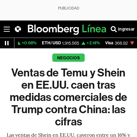
PUBLICIDAD
Ingresar
.68%
ETH/USD
+2.14%
Visa
-0.18%
Merca
1,915.565
368.92
NEGOCIOS
Ventas de Temu y Shein
en EE.UU. caen tras
medidas comerciales de
Trump contra China: las
cifras
Las ventas de Shein en EE.UU. cayeron entre un 16% y