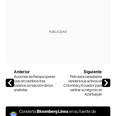
PUBLICIDAD
Anterior
Siguiente
Acciones de Pampa operan
Petrolera canadiense
casi sin cambios tras
venderá sus activos en
balance: la reacción de los
Colombia y Ecuador para
analistas
centrar su negocio en
Azerbaiyán
Convierta
Bloomberg Línea
en su fuente de