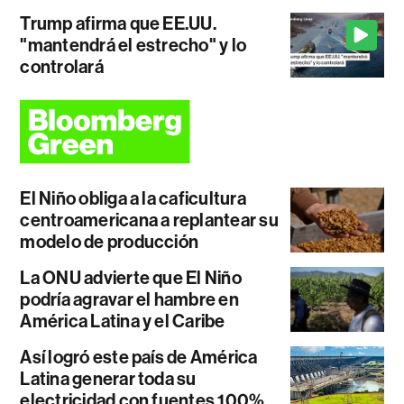
Trump afirma que EE.UU.
"mantendrá el estrecho" y lo
controlará
El Niño obliga a la caficultura
centroamericana a replantear su
modelo de producción
La ONU advierte que El Niño
podría agravar el hambre en
América Latina y el Caribe
Así logró este país de América
Latina generar toda su
electricidad con fuentes 100%