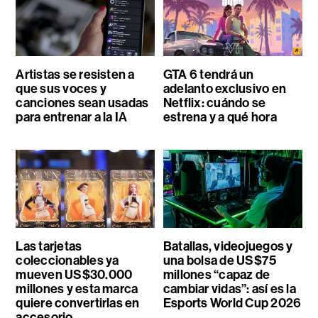
Artistas se resisten a
GTA 6 tendrá un
que sus voces y
adelanto exclusivo en
canciones sean usadas
Netflix: cuándo se
para entrenar a la IA
estrena y a qué hora
Las tarjetas
Batallas, videojuegos y
coleccionables ya
una bolsa de US$75
mueven US$30.000
millones “capaz de
millones y esta marca
cambiar vidas”: así es la
quiere convertirlas en
Esports World Cup 2026
accesorio