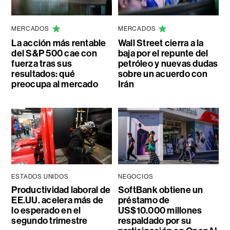
MERCADOS
MERCADOS
La acción más rentable
Wall Street cierra a la
del S&P 500 cae con
baja por el repunte del
fuerza tras sus
petróleo y nuevas dudas
resultados: qué
sobre un acuerdo con
preocupa al mercado
Irán
ESTADOS UNIDOS
NEGOCIOS
Productividad laboral de
SoftBank obtiene un
EE.UU. acelera más de
préstamo de
lo esperado en el
US$10.000 millones
segundo trimestre
respaldado por su