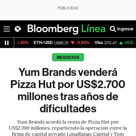
PUBLICIDAD
Ingresar
5%
ETH/USD
-0.55%
Visa
+0.52%
Mercado
1,895.31
370.47
NEGOCIOS
Yum Brands venderá
Pizza Hut por US$2.700
millones tras años de
dificultades
Yum Brands acordó la venta de Pizza Hut por
US$2.700 millones, repartiendo la operación entre la
firma de capital privado LongRange Capital y Yum