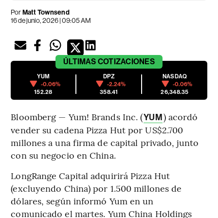
Por
Matt Townsend
16 de junio, 2026 | 09:05 AM
ÚLTIMAS
COTIZACIONES
YUM
DPZ
NASDAQ
-0.06%
-2.24%
-0.06%
152.28
358.41
26,348.35
Bloomberg — Yum! Brands Inc. (
) acordó
YUM
vender su cadena Pizza Hut por US$2.700
millones a una firma de capital privado, junto
con su negocio en China.
LongRange Capital adquirirá Pizza Hut
(excluyendo China) por 1.500 millones de
dólares, según informó Yum en un
comunicado el martes. Yum China Holdings