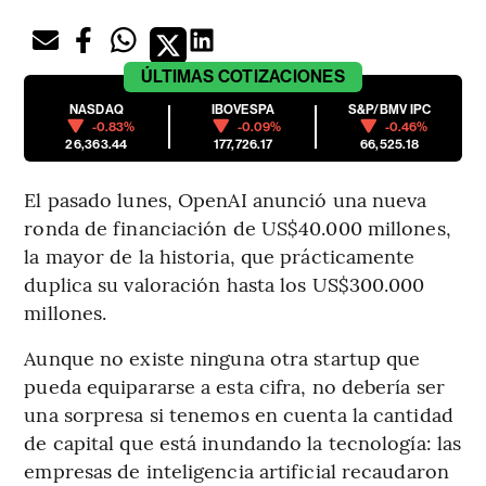
ÚLTIMAS
COTIZACIONES
NASDAQ
IBOVESPA
S&P/BMV IPC
-0.83%
-0.09%
-0.46%
26,363.44
177,726.17
66,525.18
El pasado lunes, OpenAI anunció una nueva
ronda de financiación de US$40.000 millones,
la mayor de la historia, que prácticamente
duplica su valoración hasta los US$300.000
millones.
Aunque no existe ninguna otra startup que
pueda equipararse a esta cifra, no debería ser
una sorpresa si tenemos en cuenta la cantidad
de capital que está inundando la tecnología: las
empresas de inteligencia artificial recaudaron