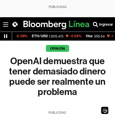
PUBLICIDAD
Ingresar
39%
ETH/USD
-0.54%
Visa
-0.28%
Mercad
1,905.413
368.54
OPINIÓN
OpenAI demuestra que
tener demasiado dinero
puede ser realmente un
problema
21
PUBLICIDAD