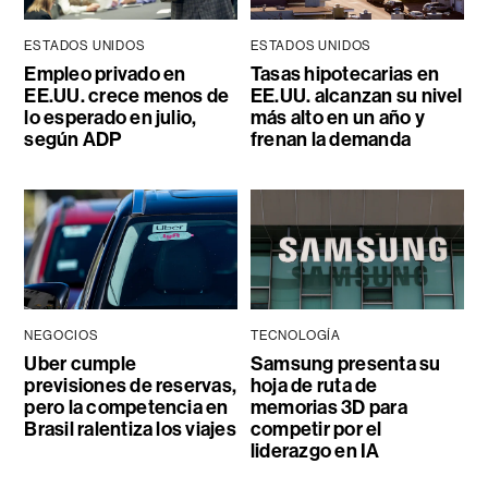
ESTADOS UNIDOS
ESTADOS UNIDOS
Empleo privado en
Tasas hipotecarias en
EE.UU. crece menos de
EE.UU. alcanzan su nivel
lo esperado en julio,
más alto en un año y
según ADP
frenan la demanda
NEGOCIOS
TECNOLOGÍA
Uber cumple
Samsung presenta su
previsiones de reservas,
hoja de ruta de
pero la competencia en
memorias 3D para
Brasil ralentiza los viajes
competir por el
liderazgo en IA