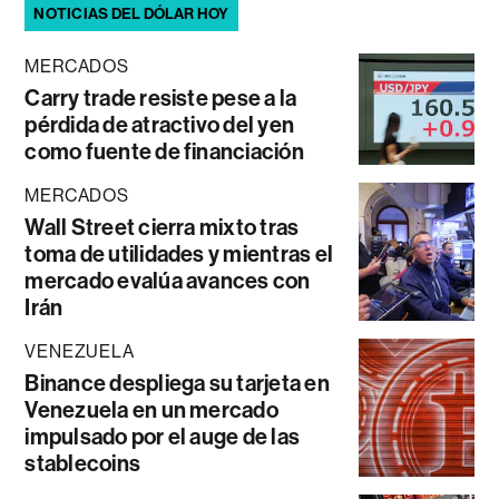
NOTICIAS DEL DÓLAR HOY
MERCADOS
Carry trade resiste pese a la
pérdida de atractivo del yen
como fuente de financiación
MERCADOS
Wall Street cierra mixto tras
toma de utilidades y mientras el
mercado evalúa avances con
Irán
VENEZUELA
Binance despliega su tarjeta en
Venezuela en un mercado
impulsado por el auge de las
stablecoins