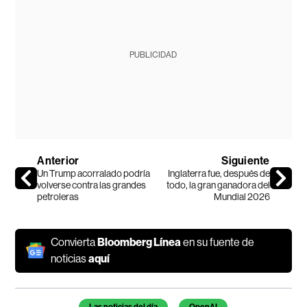
PUBLICIDAD
Anterior
Siguiente
Un Trump acorralado podría
Inglaterra fue, después de
volverse contra las grandes
todo, la gran ganadora del
petroleras
Mundial 2026
Convierta
Bloomberg Línea
en su fuente de
noticias
aquí
Temas de este artículo
Las noticias del día
OpenAI