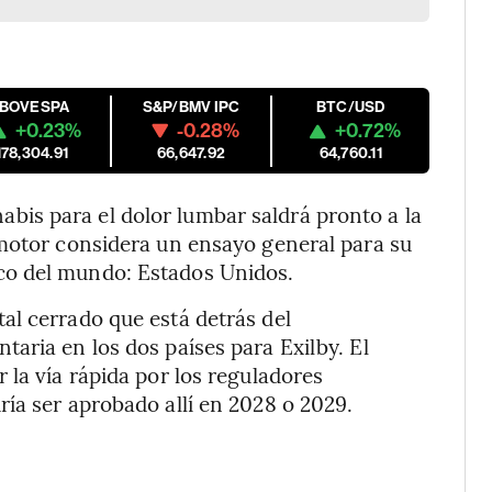
IBOVESPA
S&P/BMV IPC
BTC/USD
+0.23%
-0.28%
+0.72%
178,304.91
66,647.92
64,760.11
is para el dolor lumbar saldrá pronto a la
omotor considera un ensayo general para su
co del mundo: Estados Unidos.
al cerrado que está detrás del
aria en los dos países para Exilby. El
 la vía rápida por los reguladores
ía ser aprobado allí en 2028 o 2029.