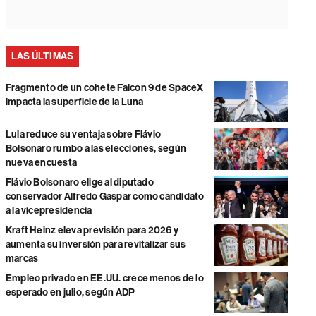
LAS ÚLTIMAS
Fragmento de un cohete Falcon 9 de SpaceX
impacta la superficie de la Luna
Lula reduce su ventaja sobre Flávio
Bolsonaro rumbo a las elecciones, según
nueva encuesta
Flávio Bolsonaro elige al diputado
conservador Alfredo Gaspar como candidato
a la vicepresidencia
Kraft Heinz eleva previsión para 2026 y
aumenta su inversión para revitalizar sus
marcas
Empleo privado en EE.UU. crece menos de lo
esperado en julio, según ADP