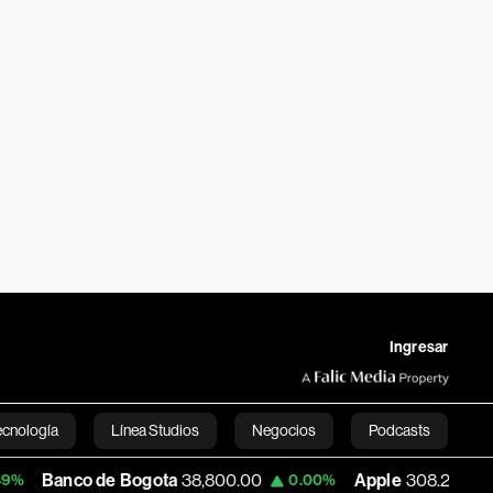
Ingresar
ecnología
Línea Studios
Negocios
Podcasts
 de Bogota
38,800.00
Apple
308.22
US
0.00%
-0.33%
English