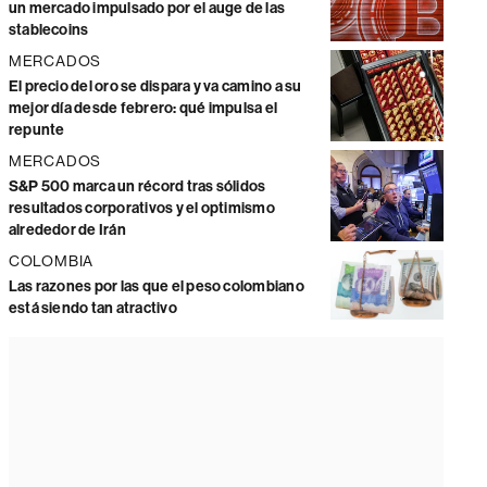
un mercado impulsado por el auge de las
stablecoins
MERCADOS
El precio del oro se dispara y va camino a su
mejor día desde febrero: qué impulsa el
repunte
MERCADOS
S&P 500 marca un récord tras sólidos
resultados corporativos y el optimismo
alrededor de Irán
COLOMBIA
Las razones por las que el peso colombiano
está siendo tan atractivo