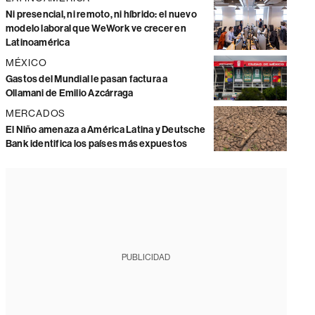
Ni presencial, ni remoto, ni híbrido: el nuevo
modelo laboral que WeWork ve crecer en
Latinoamérica
MÉXICO
Gastos del Mundial le pasan factura a
Ollamani de Emilio Azcárraga
MERCADOS
El Niño amenaza a América Latina y Deutsche
Bank identifica los países más expuestos
PUBLICIDAD