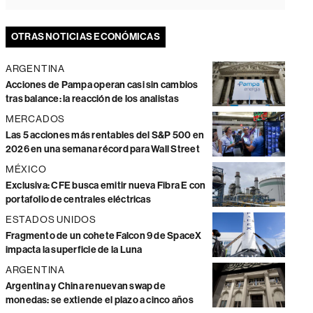
OTRAS NOTICIAS ECONÓMICAS
ARGENTINA
Acciones de Pampa operan casi sin cambios
tras balance: la reacción de los analistas
MERCADOS
Las 5 acciones más rentables del S&P 500 en
2026 en una semana récord para Wall Street
MÉXICO
Exclusiva: CFE busca emitir nueva Fibra E con
portafolio de centrales eléctricas
ESTADOS UNIDOS
Fragmento de un cohete Falcon 9 de SpaceX
impacta la superficie de la Luna
ARGENTINA
Argentina y China renuevan swap de
monedas: se extiende el plazo a cinco años