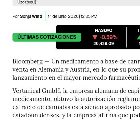
Uzcategui)
Por
Sonja Wind
14 de junio, 2026 | 12:23 PM
NASDAQ
-0.59%
ÚLTIMAS
COTIZACIONES
26,428.09
Bloomberg — Un medicamento a base de cannab
venta en Alemania y Austria, en lo que su pr
lanzamiento en el mayor mercado farmacéuti
Vertanical GmbH, la empresa alemana de capit
medicamento, obtuvo la autorización reglament
extracto de cannabis está siendo aprobado por
estadounidenses, y la empresa afirma que podr