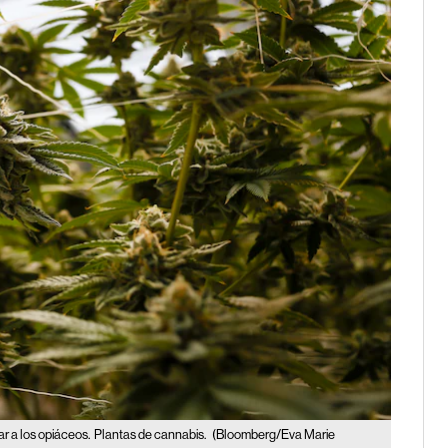
r a los opiáceos.
Plantas de cannabis.
(Bloomberg/Eva Marie