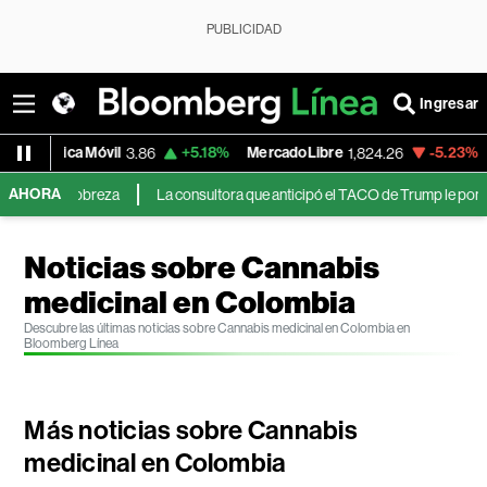
PUBLICIDAD
Ingresar
a Móvil
+5.18%
MercadoLibre
-5.23%
Euro/Dól
3.86
1,824.26
AHORA
pobreza
La consultora que anticipó el TACO de Trump le pone fecha a otr
Noticias sobre Cannabis
medicinal en Colombia
Descubre las últimas noticias sobre Cannabis medicinal en Colombia en
Bloomberg Línea
Más noticias sobre Cannabis
medicinal en Colombia