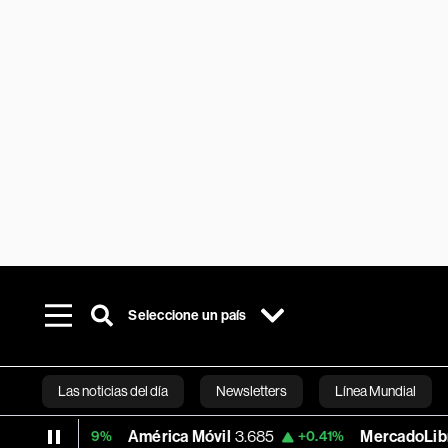
Seleccione un país
Las noticias del día
Newsletters
Línea Mundial
América Móvil
3.685
MercadoLibre
1,916.255
.09%
+0.41%
Bloomberg 