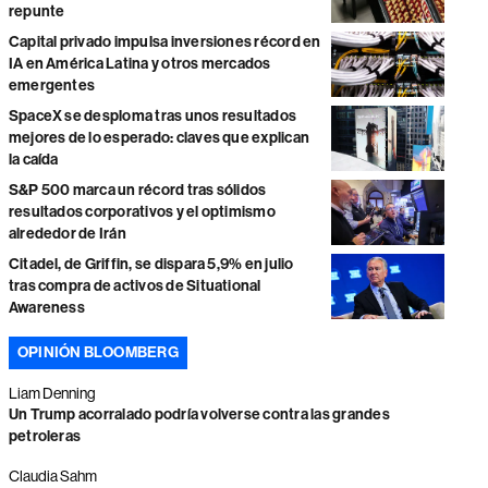
repunte
Capital privado impulsa inversiones récord en
IA en América Latina y otros mercados
emergentes
SpaceX se desploma tras unos resultados
mejores de lo esperado: claves que explican
la caída
S&P 500 marca un récord tras sólidos
resultados corporativos y el optimismo
alrededor de Irán
Citadel, de Griffin, se dispara 5,9% en julio
tras compra de activos de Situational
Awareness
OPINIÓN BLOOMBERG
Liam Denning
Un Trump acorralado podría volverse contra las grandes
petroleras
Claudia Sahm