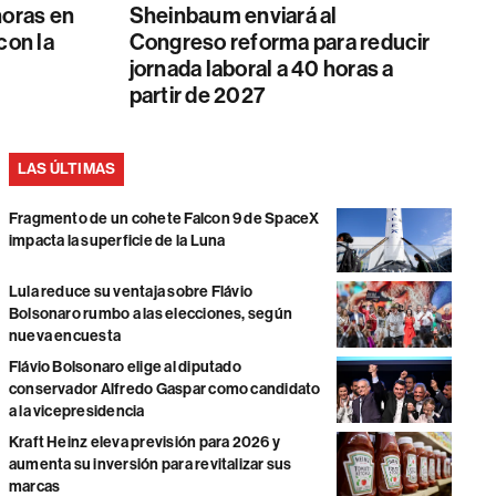
horas en
Sheinbaum enviará al
con la
Congreso reforma para reducir
jornada laboral a 40 horas a
partir de 2027
LAS ÚLTIMAS
Fragmento de un cohete Falcon 9 de SpaceX
impacta la superficie de la Luna
Lula reduce su ventaja sobre Flávio
Bolsonaro rumbo a las elecciones, según
nueva encuesta
Flávio Bolsonaro elige al diputado
conservador Alfredo Gaspar como candidato
a la vicepresidencia
Kraft Heinz eleva previsión para 2026 y
aumenta su inversión para revitalizar sus
marcas