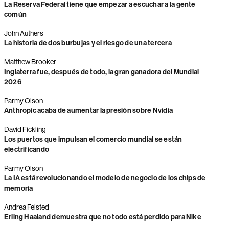
La Reserva Federal tiene que empezar a escuchar a la gente
común
John Authers
La historia de dos burbujas y el riesgo de una tercera
Matthew Brooker
Inglaterra fue, después de todo, la gran ganadora del Mundial
2026
Parmy Olson
Anthropic acaba de aumentar la presión sobre Nvidia
David Fickling
Los puertos que impulsan el comercio mundial se están
electrificando
Parmy Olson
La IA está revolucionando el modelo de negocio de los chips de
memoria
Andrea Felsted
Erling Haaland demuestra que no todo está perdido para Nike