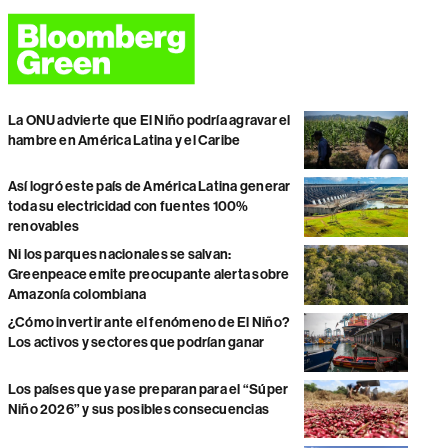
La ONU advierte que El Niño podría agravar el
hambre en América Latina y el Caribe
Así logró este país de América Latina generar
toda su electricidad con fuentes 100%
renovables
Ni los parques nacionales se salvan:
Greenpeace emite preocupante alerta sobre
Amazonía colombiana
¿Cómo invertir ante el fenómeno de El Niño?
Los activos y sectores que podrían ganar
Los países que ya se preparan para el “Súper
Niño 2026” y sus posibles consecuencias