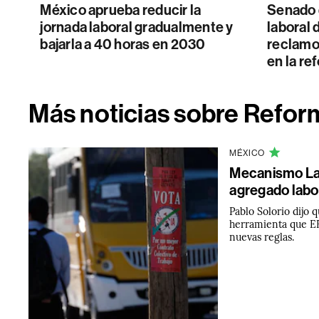
México aprueba reducir la
Senado d
jornada laboral gradualmente y
laboral 
bajarla a 40 horas en 2030
reclamos
en la re
Más noticias sobre Refor
MÉXICO
Mecanismo Lab
agregado labo
Pablo Solorio dijo
herramienta que EE
nuevas reglas.