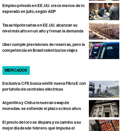
Empleo privado en EE.UU. crece menos de lo
esperado en julio, según ADP
Tasas hipotecarias en EE.UU. alcanzan su
nivel más alto en un año y frenan la demanda
Uber cumple previsiones de reservas, pero la
competencia en Brasil ralentiza los viajes
MERCADOS
Exclusiva: CFE busca emitir nueva Fibra E con
portafolio de centrales eléctricas
Argentina y China renuevan swap de
monedas: se extiende el plazo a cinco años
El precio del oro se dispara y va camino a su
mejor día desde febrero: qué impulsa el