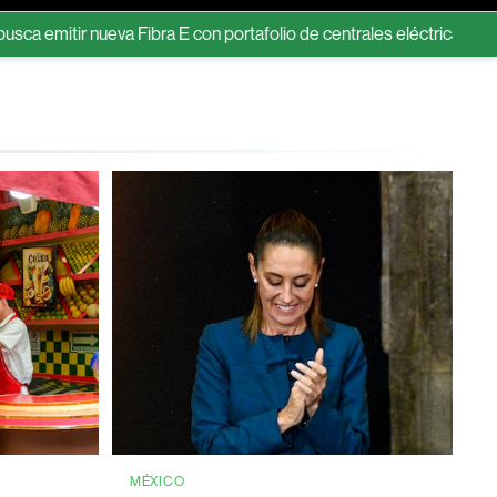
nueva Fibra E con portafolio de centrales eléctricas
Argentina 
MÉXICO