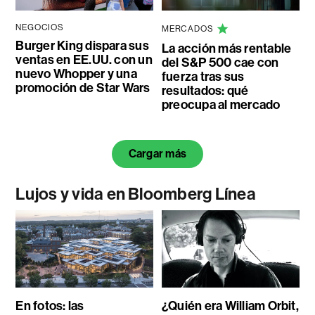
NEGOCIOS
MERCADOS
Burger King dispara sus
La acción más rentable
ventas en EE.UU. con un
del S&P 500 cae con
nuevo Whopper y una
fuerza tras sus
promoción de Star Wars
resultados: qué
preocupa al mercado
Cargar más
Lujos y vida en Bloomberg Línea
En fotos: las
¿Quién era William Orbit,