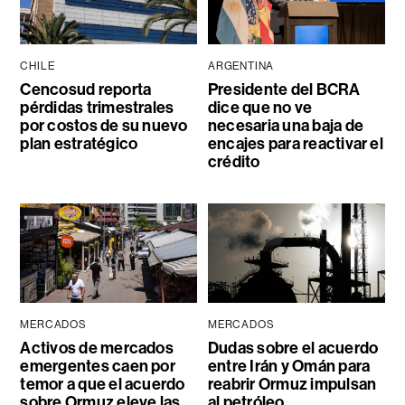
CHILE
ARGENTINA
Cencosud reporta
Presidente del BCRA
pérdidas trimestrales
dice que no ve
por costos de su nuevo
necesaria una baja de
plan estratégico
encajes para reactivar el
crédito
MERCADOS
MERCADOS
Activos de mercados
Dudas sobre el acuerdo
emergentes caen por
entre Irán y Omán para
temor a que el acuerdo
reabrir Ormuz impulsan
sobre Ormuz eleve las
al petróleo