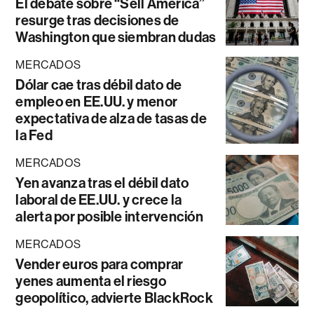
El debate sobre “Sell América”
resurge tras decisiones de
Washington que siembran dudas
MERCADOS
Dólar cae tras débil dato de
empleo en EE.UU. y menor
expectativa de alza de tasas de
la Fed
MERCADOS
Yen avanza tras el débil dato
laboral de EE.UU. y crece la
alerta por posible intervención
MERCADOS
Vender euros para comprar
yenes aumenta el riesgo
geopolítico, advierte BlackRock