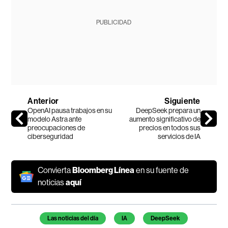
PUBLICIDAD
Anterior
Siguiente
OpenAI pausa trabajos en su
DeepSeek prepara un
modelo Astra ante
aumento significativo de
preocupaciones de
precios en todos sus
ciberseguridad
servicios de IA
Convierta
Bloomberg Línea
en su fuente de
noticias
aquí
Temas de este artículo
Las noticias del día
IA
DeepSeek