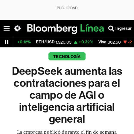
PUBLICIDAD
Ingresar
12%
ETH/USD
+0.32%
Visa
-2.15%
Merca
1,920.03
362.50
TECNOLOGÍA
DeepSeek aumenta las
contrataciones para el
campo de AGI o
inteligencia artificial
general
La empresa publicó durante el fin de semana