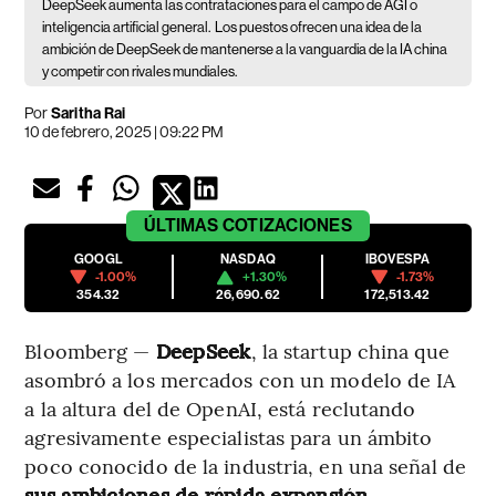
DeepSeek aumenta las contrataciones para el campo de AGI o
inteligencia artificial general.
Los puestos ofrecen una idea de la
ambición de DeepSeek de mantenerse a la vanguardia de la IA china
y competir con rivales mundiales.
Por
Saritha Rai
10 de febrero, 2025 | 09:22 PM
ÚLTIMAS
COTIZACIONES
GOOGL
NASDAQ
IBOVESPA
-1.00%
+1.30%
-1.73%
354.32
26,690.62
172,513.42
Bloomberg —
DeepSeek
, la startup china que
asombró a los mercados con un modelo de IA
a la altura del de OpenAI, está reclutando
agresivamente especialistas para un ámbito
poco conocido de la industria, en una señal de
sus ambiciones de rápida expansión.