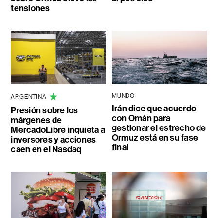
tensiones
MUNDO
ARGENTINA
Irán dice que acuerdo
Presión sobre los
con Omán para
márgenes de
gestionar el estrecho de
MercadoLibre inquieta a
Ormuz está en su fase
inversores y acciones
final
caen en el Nasdaq