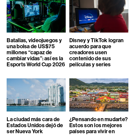
Batallas, videojuegos y
Disney y TikTok logran
una bolsa de US$75
acuerdo para que
millones “capaz de
creadores usen
cambiar vidas”: así es la
contenido de sus
Esports World Cup 2026
películas y series
La ciudad más cara de
¿Pensando en mudarte?
Estados Unidos dejó de
Estos son los mejores
ser Nueva York
países para vivir en