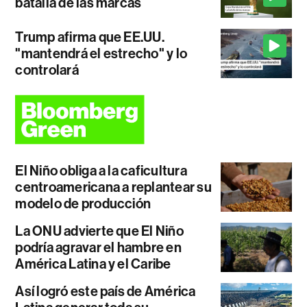
batalla de las marcas
Trump afirma que EE.UU.
"mantendrá el estrecho" y lo
controlará
El Niño obliga a la caficultura
centroamericana a replantear su
modelo de producción
La ONU advierte que El Niño
podría agravar el hambre en
América Latina y el Caribe
Así logró este país de América