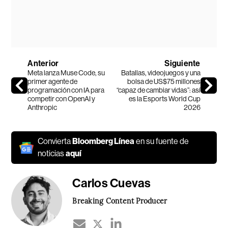
Anterior
Siguiente
Meta lanza Muse Code, su
Batallas, videojuegos y una
primer agente de
bolsa de US$75 millones
programación con IA para
“capaz de cambiar vidas”: así
competir con OpenAI y
es la Esports World Cup
Anthropic
2026
Convierta
Bloomberg Línea
en su fuente de
noticias
aquí
Carlos Cuevas
Breaking Content Producer