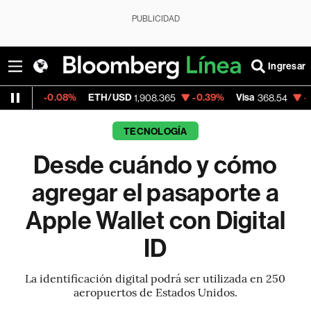
PUBLICIDAD
Ingresar
.08%
ETH/USD
-0.39%
Visa
-0.28%
Merc
1,908.365
368.54
TECNOLOGÍA
Desde cuándo y cómo
agregar el pasaporte a
Apple Wallet con Digital
ID
La identificación digital podrá ser utilizada en 250
aeropuertos de Estados Unidos.